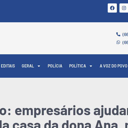
(6
(6
EDITAIS
GERAL
POLÍCIA
POLÍTICA
A VOZ DO POVO
vo: empresários ajud
da casa da dona Ana,