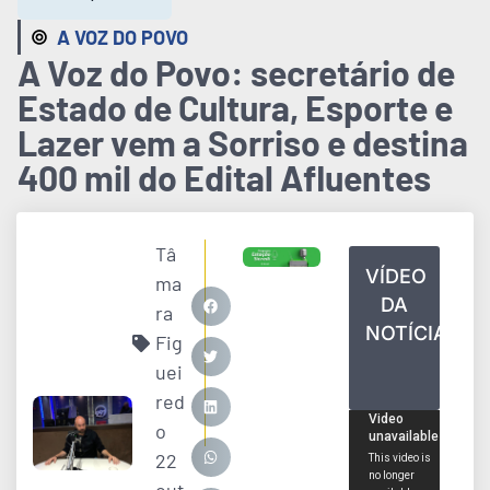
A VOZ DO POVO
A Voz do Povo: secretário de
Estado de Cultura, Esporte e
Lazer vem a Sorriso e destina
400 mil do Edital Afluentes
Tâ
VÍDEO
ma
DA
ra
NOTÍCIA
Fig
uei
red
o
22