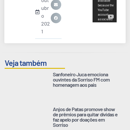
out
ubr
o
202
1
Veja também
Sanfoneiro Juca emociona
ouvintes da Sorriso FM com
homenagem aos pais
Anjos de Patas promove show
de prêmios para quitar dívidas e
faz apelo por doações em
Sorriso