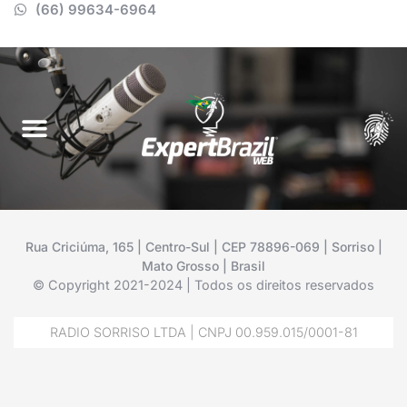
(66) 99634-6964
Rua Criciúma, 165 | Centro-Sul | CEP 78896-069 | Sorriso |
Mato Grosso | Brasil
© Copyright 2021-2024 | Todos os direitos reservados
RADIO SORRISO LTDA | CNPJ 00.959.015/0001-81