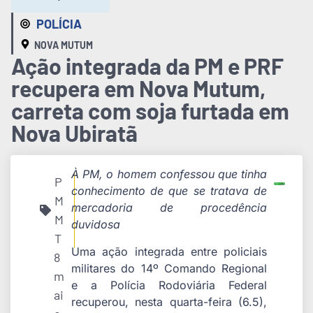
POLÍCIA
NOVA MUTUM
Ação integrada da PM e PRF
recupera em Nova Mutum,
carreta com soja furtada em
Nova Ubiratã
À PM, o homem confessou que tinha
P
conhecimento de que se tratava de
M
mercadoria de procedência
M
duvidosa
T
Uma ação integrada entre policiais
8
militares do 14º Comando Regional
m
e a Polícia Rodoviária Federal
ai
recuperou, nesta quarta-feira (6.5),