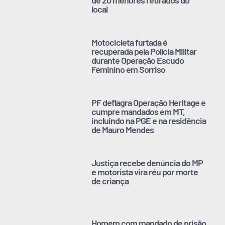
local
Motocicleta furtada é
recuperada pela Polícia Militar
durante Operação Escudo
Feminino em Sorriso
PF deflagra Operação Heritage e
cumpre mandados em MT,
incluindo na PGE e na residência
de Mauro Mendes
Justiça recebe denúncia do MP
e motorista vira réu por morte
de criança
Homem com mandado de prisão