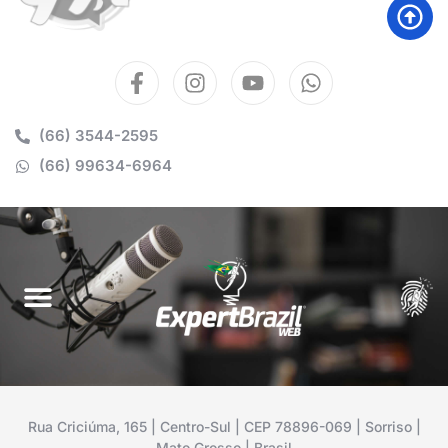
(66) 3544-2595
(66) 99634-6964
Rua Criciúma, 165 | Centro-Sul | CEP 78896-069 | Sorriso |
Mato Grosso | Brasil