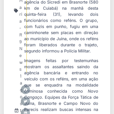
M
agência do Sicredi em Brasnorte (580
a
km de Cuiabá) na manhã desta
ri
quinta-feira (31), levando dois
funcionários como reféns. O grupo,
a
com fuzis em punho, fugiu em uma
-
caminhonete sem placas em direção
R
ao município de Juína, onde os reféns
9
foram liberados durante o trajeto,
N
segundo informou a Polícia Militar.
e
Imagens feitas por testemunhas
w
mostram os assaltantes saindo da
s
agência bancária e entrando no
1
veículo com os reféns, em uma ação
a
que se enquadra na modalidade
g
criminosa conhecida como
Novo
o
Cangaço
. Equipes da Força Tática de
s
Juína, Brasnorte e Campo Novo do
Parecis realizam buscas intensas na
t