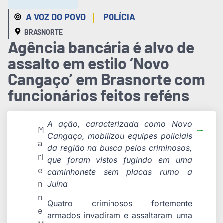
|
A VOZ DO POVO
POLÍCIA
BRASNORTE
Agência bancária é alvo de
assalto em estilo ‘Novo
Cangaço’ em Brasnorte com
funcionários feitos reféns
A ação, caracterizada como Novo
M
Cangaço, mobilizou equipes policiais
a
da região na busca pelos criminosos,
rl
que foram vistos fugindo em uma
e
caminhonete sem placas rumo a
n
Juína
n
Quatro criminosos fortemente
e
armados invadiram e assaltaram uma