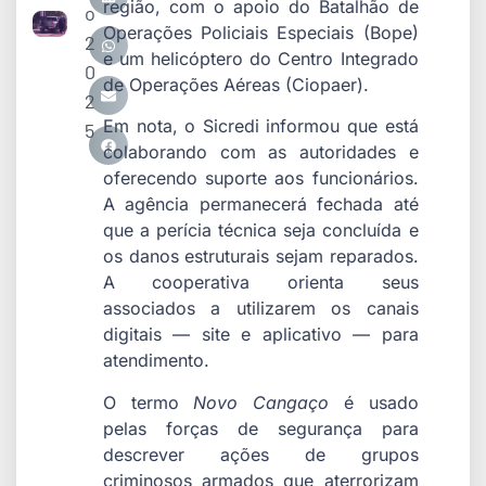
região, com o apoio do Batalhão de
o
Operações Policiais Especiais (Bope)
2
e um helicóptero do Centro Integrado
0
de Operações Aéreas (Ciopaer).
2
Em nota, o Sicredi informou que está
5
colaborando com as autoridades e
oferecendo suporte aos funcionários.
A agência permanecerá fechada até
que a perícia técnica seja concluída e
os danos estruturais sejam reparados.
A cooperativa orienta seus
associados a utilizarem os canais
digitais — site e aplicativo — para
atendimento.
O termo
Novo Cangaço
é usado
pelas forças de segurança para
descrever ações de grupos
criminosos armados que aterrorizam