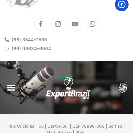
(66) 3544-2595
(66) 99634-6964
Rua Criciúma, 165 | Centro-Sul | CEP 78896-069 | Sorriso |
Mato Grosso | Brasil