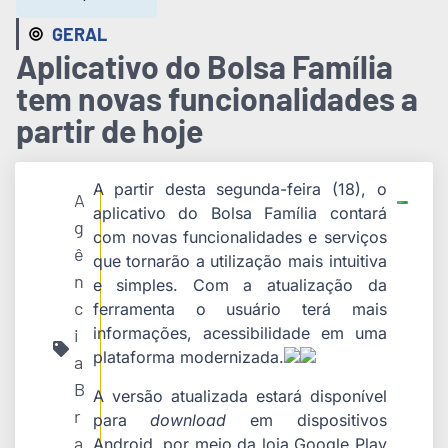
GERAL
Aplicativo do Bolsa Família
tem novas funcionalidades a
partir de hoje
A partir desta segunda-feira (18), o
A
aplicativo do Bolsa Família contará
g
com novas funcionalidades e serviços
ê
que tornarão a utilização mais intuitiva
n
e simples. Com a atualização da
c
ferramenta o usuário terá mais
informações, acessibilidade em uma
i
plataforma modernizada.
a
B
A versão atualizada estará disponível
r
para
download
em dispositivos
a
Android, por meio da loja Google Play