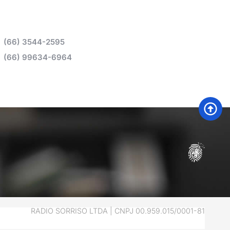
(66) 3544-2595
(66) 99634-6964
RADIO SORRISO LTDA | CNPJ 00.959.015/0001-81