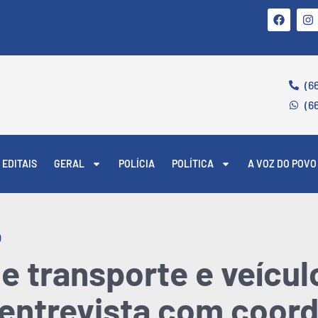
(6
(6
EDITAIS
GERAL
POLÍCIA
POLÍTICA
A VOZ DO POVO
O
e transporte e veícul
 entrevista com coor