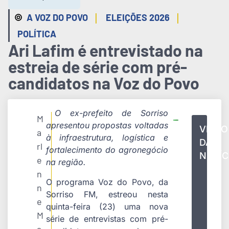
|
|
A VOZ DO POVO
ELEIÇÕES 2026
POLÍTICA
Ari Lafim é entrevistado na
estreia de série com pré-
candidatos na Voz do Povo
O ex-prefeito de Sorriso
M
apresentou propostas voltadas
VÍDEO
a
à infraestrutura, logística e
DA
rl
fortalecimento do agronegócio
NOTÍC
e
na região.
n
O programa Voz do Povo, da
n
Sorriso FM, estreou nesta
e
quinta-feira (23) uma nova
M
série de entrevistas com pré-