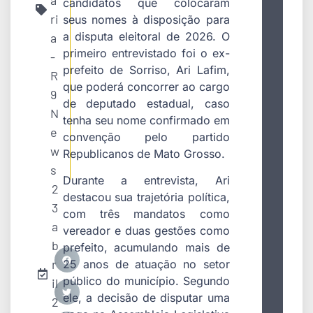
a
candidatos que colocaram
ri
seus nomes à disposição para
a disputa eleitoral de 2026. O
a
primeiro entrevistado foi o ex-
-
prefeito de Sorriso, Ari Lafim,
R
que poderá concorrer ao cargo
9
de deputado estadual, caso
N
tenha seu nome confirmado em
e
convenção pelo partido
w
Republicanos de Mato Grosso.
s
Durante a entrevista, Ari
2
destacou sua trajetória política,
3
com três mandatos como
a
vereador e duas gestões como
b
prefeito, acumulando mais de
r
25 anos de atuação no setor
público do município. Segundo
il
ele, a decisão de disputar uma
2