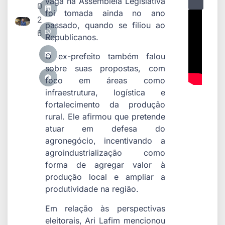
vaga na Assembleia Legislativa
0
foi tomada ainda no ano
2
passado, quando se filiou ao
6
Republicanos.
O ex-prefeito também falou
sobre suas propostas, com
foco em áreas como
infraestrutura, logística e
fortalecimento da produção
rural. Ele afirmou que pretende
atuar em defesa do
agronegócio, incentivando a
agroindustrialização como
forma de agregar valor à
produção local e ampliar a
produtividade na região.
Em relação às perspectivas
eleitorais, Ari Lafim mencionou