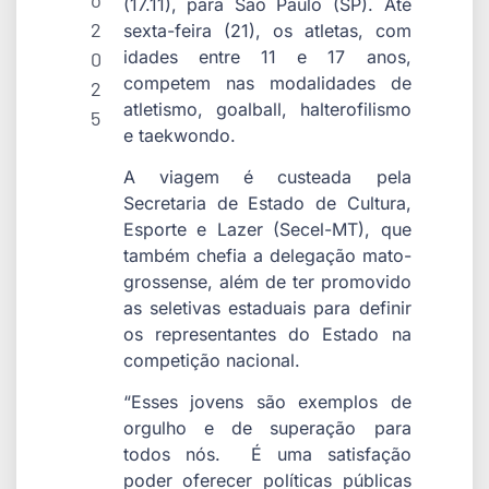
o
(17.11), para São Paulo (SP). Até
2
sexta-feira (21), os atletas, com
idades entre 11 e 17 anos,
0
competem nas modalidades de
2
atletismo, goalball, halterofilismo
5
e taekwondo.
A viagem é custeada pela
Secretaria de Estado de Cultura,
Esporte e Lazer (Secel-MT), que
também chefia a delegação mato-
grossense, além de ter promovido
as seletivas estaduais para definir
os representantes do Estado na
competição nacional.
“Esses jovens são exemplos de
orgulho e de superação para
todos nós. É uma satisfação
poder oferecer políticas públicas