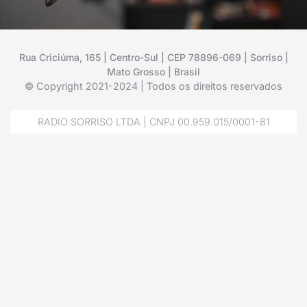
Rua Criciúma, 165 | Centro-Sul | CEP 78896-069 | Sorriso |
Mato Grosso | Brasil
© Copyright 2021-2024 | Todos os direitos reservados
RADIO SORRISO LTDA | CNPJ 00.959.015/0001-81