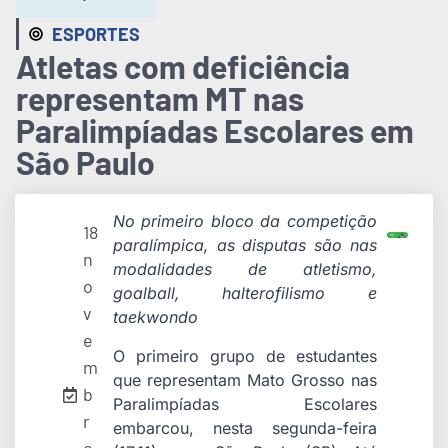
ESPORTES
Atletas com deficiência
representam MT nas
Paralimpíadas Escolares em
São Paulo
No primeiro bloco da competição
18
paralímpica, as disputas são nas
n
modalidades de atletismo,
o
goalball, halterofilismo e
v
taekwondo
e
O primeiro grupo de estudantes
m
que representam Mato Grosso nas
b
Paralimpíadas Escolares
r
embarcou, nesta segunda-feira