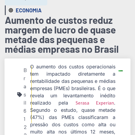
ECONOMIA
Aumento de custos reduz
margem de lucro de quase
metade das pequenas e
médias empresas no Brasil
O aumento dos custos operacionais
B
tem impactado diretamente a
r
rentabilidade das pequenas e médias
a
empresas (PMEs) brasileiras. É o que
s
revela um levantamento inédito
il
realizado pela
Serasa Experian
.
Segundo o estudo, quase metade
6
(47%) das PMEs classificaram a
1
pressão dos custos como alta ou
2
muito alta nos últimos 12 meses,