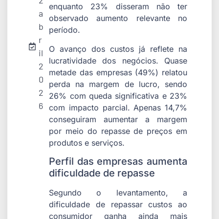
2
enquanto 23% disseram não ter
a
observado aumento relevante no
b
período.
r
O avanço dos custos já reflete na
il
lucratividade dos negócios. Quase
2
metade das empresas (49%) relatou
0
perda na margem de lucro, sendo
2
26% com queda significativa e 23%
6
com impacto parcial. Apenas 14,7%
conseguiram aumentar a margem
por meio do repasse de preços em
produtos e serviços.
Perfil das empresas aumenta
dificuldade de repasse
Segundo o levantamento, a
dificuldade de repassar custos ao
consumidor ganha ainda mais