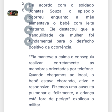
2
De acordo com o soldado
6
Jonatas Souza, o episódio
ocorreu enquanto a mãe
alimentava o bebê com leite
materno. Ele destacou que a
tranquilidade da mulher foi
fundamental para o desfecho
positivo da ocorrência.
“Ela manteve a calma e conseguiu
realizar corretamente as
manobras orientadas por telefone.
Quando chegamos ao local, o
bebê estava chorando, ativo e
responsivo. Fizemos uma ausculta
pulmonar e, felizmente, a criança
está fora de perigo”, explicou o
militar.