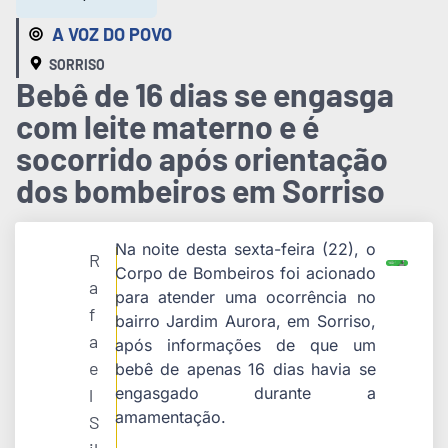
A VOZ DO POVO
SORRISO
Bebê de 16 dias se engasga
com leite materno e é
socorrido após orientação
dos bombeiros em Sorriso
Na noite desta sexta-feira (22), o
R
Corpo de Bombeiros foi acionado
a
para atender uma ocorrência no
f
bairro Jardim Aurora, em Sorriso,
a
após informações de que um
e
bebê de apenas 16 dias havia se
engasgado durante a
l
amamentação.
S