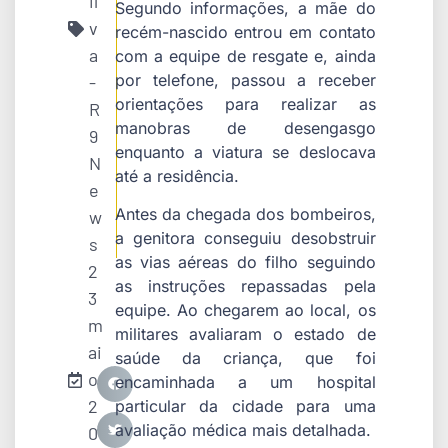
il
Segundo informações, a mãe do
v
recém-nascido entrou em contato
a
com a equipe de resgate e, ainda
por telefone, passou a receber
-
orientações para realizar as
R
manobras de desengasgo
9
enquanto a viatura se deslocava
N
até a residência.
e
Antes da chegada dos bombeiros,
w
a genitora conseguiu desobstruir
s
as vias aéreas do filho seguindo
2
as instruções repassadas pela
3
equipe. Ao chegarem ao local, os
m
militares avaliaram o estado de
ai
saúde da criança, que foi
o
encaminhada a um hospital
2
particular da cidade para uma
avaliação médica mais detalhada.
0