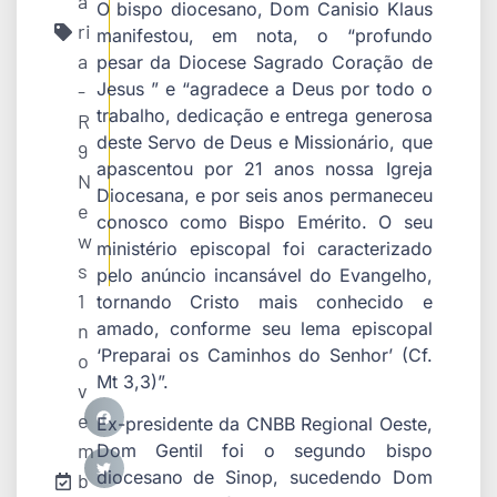
a
O bispo diocesano, Dom Canisio Klaus
ri
manifestou, em nota, o “profundo
a
pesar da Diocese Sagrado Coração de
Jesus ” e “agradece a Deus por todo o
-
trabalho, dedicação e entrega generosa
R
deste Servo de Deus e Missionário, que
9
apascentou por 21 anos nossa Igreja
N
Diocesana, e por seis anos permaneceu
e
conosco como Bispo Emérito. O seu
w
ministério episcopal foi caracterizado
s
pelo anúncio incansável do Evangelho,
1
tornando Cristo mais conhecido e
amado, conforme seu lema episcopal
n
‘Preparai os Caminhos do Senhor’ (Cf.
o
Mt 3,3)”.
v
e
Ex-presidente da CNBB Regional Oeste,
m
Dom Gentil foi o segundo bispo
diocesano de Sinop, sucedendo Dom
b