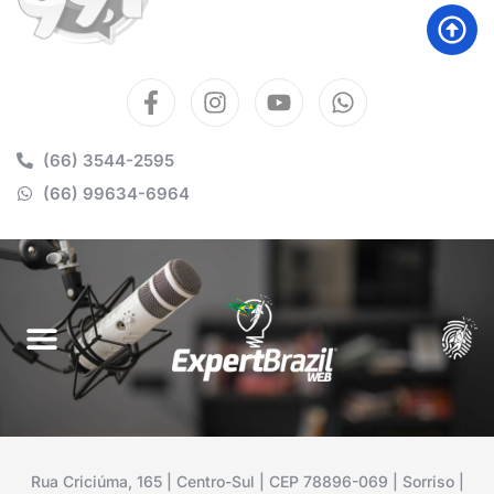
(66) 3544-2595
(66) 99634-6964
Rua Criciúma, 165 | Centro-Sul | CEP 78896-069 | Sorriso |