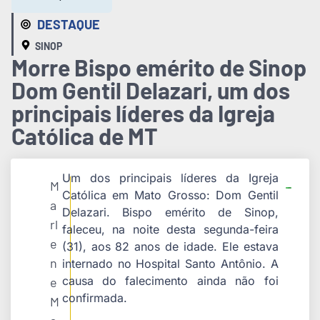
DESTAQUE
SINOP
Morre Bispo emérito de Sinop
Dom Gentil Delazari, um dos
principais líderes da Igreja
Católica de MT
Um dos principais líderes da Igreja
M
Católica em Mato Grosso: Dom Gentil
a
Delazari. Bispo emérito de Sinop,
rl
faleceu, na noite desta segunda-feira
e
(31), aos 82 anos de idade. Ele estava
n
internado no Hospital Santo Antônio. A
causa do falecimento ainda não foi
e
confirmada.
M