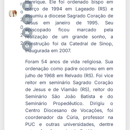
Henrique. Ele foi ordenado bispo em
r
março de 1994 em Lageado (RS) e
o
assumiu a diocese Sagrado Coração de
2
Jesus em janeiro de 1995. Seu
0
episcopado ficou marcado pela
2
realização de um grande sonho, a
2
construção foi da Catedral de Sinop,
inaugurada em 2007.
Foram 54 anos de vida religiosa. Sua
ordenação como padre ocorreu em em
julho de 1968 em Relvado (RS). Foi vice
reitor em seminário Sagrado Coração
de Jesus e de Viamão (RS), reitor do
Seminário São João Batista e do
Seminário Propedêutico. Dirigiu o
Centro Diocesano de Vocações, foi
coordenador da Cúria, professor na
PUC e outras universidades, dentre