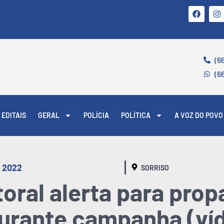
(6
(6
EDITAIS
GERAL
POLÍCIA
POLÍTICA
A VOZ DO POVO
 2022
SORRISO
itoral alerta para pro
durante campanha (ví