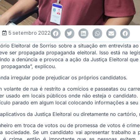
5 setembro 2022
ório Eleitoral de Sorriso sobre a situação em entrevista 
e ser propagada propaganda eleitoral. Isso está na legi
do a denúncia e provoca a ação da Justiça Eleitoral que n
a propaganda”, explicou.
nda irregular pode prejudicar os próprios candidatos.
volante de rua é restrito a comícios e passeatas ou carr
r usado em locais públicos onde não esteja o candidato. 
culo parado em algum local colocando informações a seu re
aplicativos da Justiça Eleitoral ou diretamente no cartóri
inheiro em troca de votos ou de promessa de votos é crime
 a sociedade. Se um candidato vai apresentar trabalho a 
s é crime, então é importante que as pessoas evitem