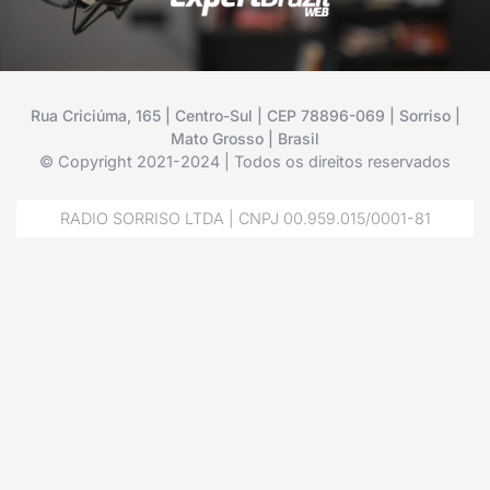
Rua Criciúma, 165 | Centro-Sul | CEP 78896-069 | Sorriso |
Mato Grosso | Brasil
© Copyright 2021-2024 | Todos os direitos reservados
RADIO SORRISO LTDA | CNPJ 00.959.015/0001-81