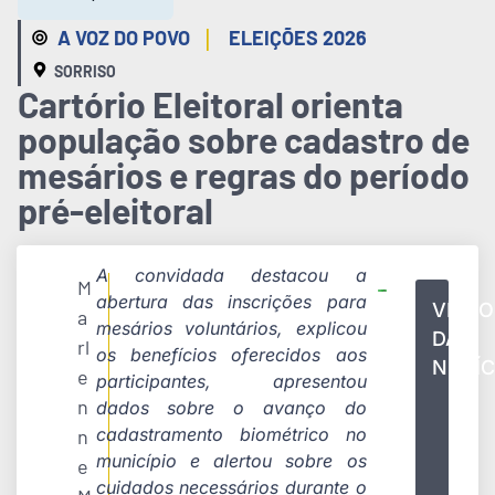
|
A VOZ DO POVO
ELEIÇÕES 2026
SORRISO
Cartório Eleitoral orienta
população sobre cadastro de
mesários e regras do período
pré-eleitoral
A convidada destacou a
M
abertura das inscrições para
VÍDEO
a
mesários voluntários, explicou
DA
rl
os benefícios oferecidos aos
NOTÍC
e
participantes, apresentou
n
dados sobre o avanço do
cadastramento biométrico no
n
município e alertou sobre os
e
cuidados necessários durante o