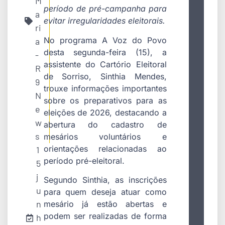
M
período de pré-campanha para
a
evitar irregularidades eleitorais.
ri
No programa A Voz do Povo
a
desta segunda-feira (15), a
-
assistente do Cartório Eleitoral
R
de Sorriso, Sinthia Mendes,
9
trouxe informações importantes
N
sobre os preparativos para as
e
eleições de 2026, destacando a
w
abertura do cadastro de
s
mesários voluntários e
orientações relacionadas ao
1
período pré-eleitoral.
5
j
Segundo Sinthia, as inscrições
u
para quem deseja atuar como
n
mesário já estão abertas e
podem ser realizadas de forma
h