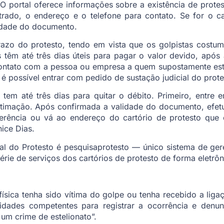
 portal oferece informações sobre a existência de prote
istrado, o endereço e o telefone para contato. Se for o 
idade do documento.
azo do protesto, tendo em vista que os golpistas costu
s têm até três dias úteis para pagar o valor devido, após
ontato com a pessoa ou empresa a quem supostamente est
é possível entrar com pedido de sustação judicial do prote
tem até três dias para quitar o débito. Primeiro, entre 
ntimação. Após confirmada a validade do documento, efe
ferência ou vá ao endereço do cartório de protesto que c
ice Dias.
onal do Protesto é pesquisaprotesto — único sistema de g
rie de serviços dos cartórios de protesto de forma eletrôn
ica tenha sido vítima do golpe ou tenha recebido a ligaçã
idades competentes para registrar a ocorrência e denun
um crime de estelionato”.