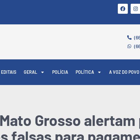
(6
(6
EDITAIS
GERAL
POLÍCIA
POLÍTICA
A VOZ DO POVO
 Mato Grosso alertam
s falsas para pagam