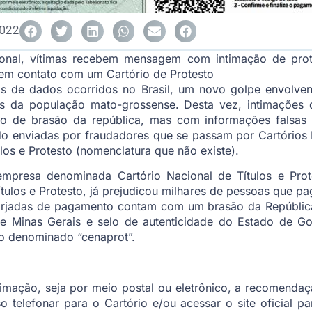
2022
ional, vítimas recebem mensagem com intimação de pro
 em contato com um Cartório de Protesto
s de dados ocorridos no Brasil, um novo golpe envolve
 da população mato-grossense. Desta vez, intimações 
ção de brasão da república, mas com informações falsas 
o enviadas por fraudadores que se passam por Cartórios Na
los e Protesto (nomenclatura que não existe).
mpresa denominada Cartório Nacional de Títulos e Prot
ítulos e Protesto, já prejudicou milhares de pessoas que 
 forjadas de pagamento contam com um brasão da Repúblic
 de Minas Gerais e selo de autenticidade do Estado de Go
lso denominado “cenaprot”.
imação, seja por meio postal ou eletrônico, a recomendaç
so telefonar para o Cartório e/ou acessar o site oficial pa