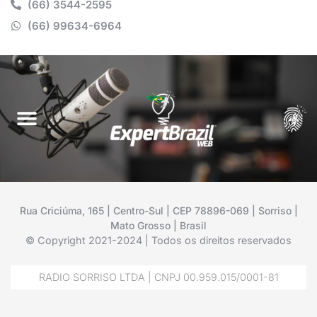
(66) 3544-2595
(66) 99634-6964
Rua Criciúma, 165 | Centro-Sul | CEP 78896-069 | Sorriso |
Mato Grosso | Brasil
© Copyright 2021-2024 | Todos os direitos reservados
RADIO SORRISO LTDA | CNPJ 00.959.015/0001-81