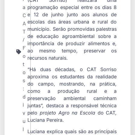
a
programação especial entre os dias 8
e 12 de junho junto aos alunos de
C
escolas das áreas urbana e rural do
A
município. Serão promovidas palestras
T
de educação agroambiental sobre a
/
importância de produzir alimentos e,
F
ao mesmo tempo, preservar os
o
recursos naturais.
t
“Há duas décadas, o CAT Sorriso
o
aproxima os estudantes da realidade
s
do campo, mostrando, na prática,
:
como a produção rural e a
d
preservação ambiental caminham
i
juntas”, destaca a responsável técnica
v
pelo
projeto Agro na Escola
do CAT,
Luciana Pereira.
u
l
Luciana explica quais são as principais