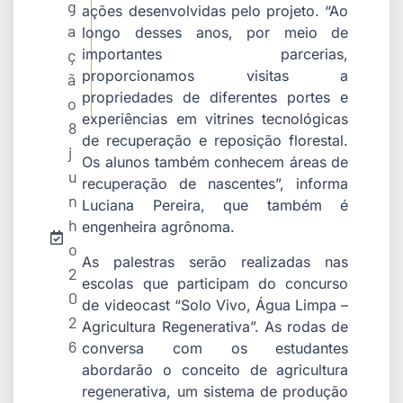
g
ações desenvolvidas pelo projeto. “Ao
a
longo desses anos, por meio de
ç
importantes parcerias,
proporcionamos visitas a
ã
propriedades de diferentes portes e
o
experiências em vitrines tecnológicas
8
de recuperação e reposição florestal.
j
Os alunos também conhecem áreas de
u
recuperação de nascentes”, informa
n
Luciana Pereira, que também é
h
engenheira agrônoma.
o
As palestras serão realizadas nas
2
escolas que participam do concurso
0
de videocast “Solo Vivo, Água Limpa –
2
Agricultura Regenerativa”. As rodas de
6
conversa com os estudantes
abordarão o conceito de agricultura
regenerativa, um sistema de produção