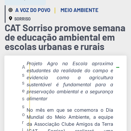
|
A VOZ DO POVO
MEIO AMBIENTE
SORRISO
CAT Sorriso promove semana
de educação ambiental em
escolas urbanas e rurais
Projeto Agro na Escola aproxima
A
estudantes da realidade do campo e
s
evidencia como a agricultura
s
sustentável é fundamental para a
e
preservação ambiental e a segurança
s
alimentar
s
No mês em que se comemora o Dia
o
Mundial do Meio Ambiente, a equipe
r
da Associação Clube Amigos da Terra
i
(CAT Sorriso) realizará uma