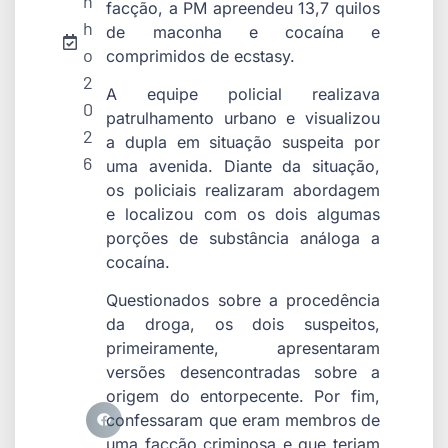
n
facção, a PM apreendeu 13,7 quilos
h
de maconha e cocaína e
o
comprimidos de ecstasy.
2
A equipe policial realizava
0
patrulhamento urbano e visualizou
2
a dupla em situação suspeita por
6
uma avenida. Diante da situação,
os policiais realizaram abordagem
e localizou com os dois algumas
porções de substância análoga a
cocaína.
Questionados sobre a procedência
da droga, os dois suspeitos,
primeiramente, apresentaram
versões desencontradas sobre a
origem do entorpecente. Por fim,
confessaram que eram membros de
uma facção criminosa e que teriam