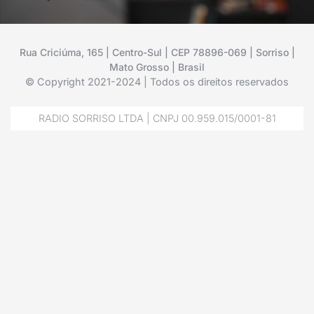
Rua Criciúma, 165 | Centro-Sul | CEP 78896-069 | Sorriso |
Mato Grosso | Brasil
© Copyright 2021-2024 | Todos os direitos reservados
RADIO SORRISO LTDA | CNPJ 00.959.015/0001-81