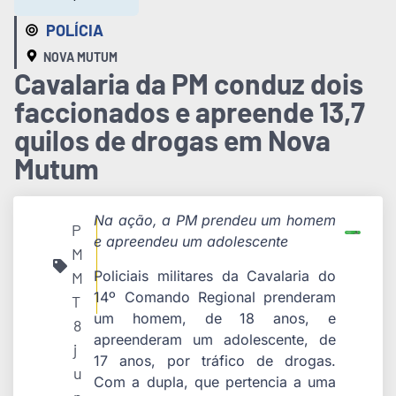
POLÍCIA
NOVA MUTUM
Cavalaria da PM conduz dois
faccionados e apreende 13,7
quilos de drogas em Nova
Mutum
Na ação, a PM prendeu um homem
P
e apreendeu um adolescente
M
Policiais militares da Cavalaria do
M
14º Comando Regional prenderam
T
um homem, de 18 anos, e
8
apreenderam um adolescente, de
j
17 anos, por tráfico de drogas.
u
Com a dupla, que pertencia a uma