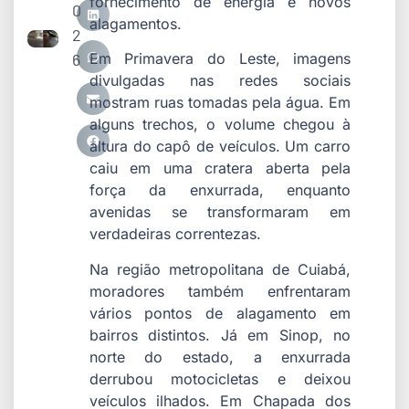
fornecimento de energia e novos
0
alagamentos.
2
6
Em Primavera do Leste, imagens
divulgadas nas redes sociais
mostram ruas tomadas pela água. Em
alguns trechos, o volume chegou à
altura do capô de veículos. Um carro
caiu em uma cratera aberta pela
força da enxurrada, enquanto
avenidas se transformaram em
verdadeiras correntezas.
Na região metropolitana de Cuiabá,
moradores também enfrentaram
vários pontos de alagamento em
bairros distintos. Já em Sinop, no
norte do estado, a enxurrada
derrubou motocicletas e deixou
veículos ilhados. Em Chapada dos