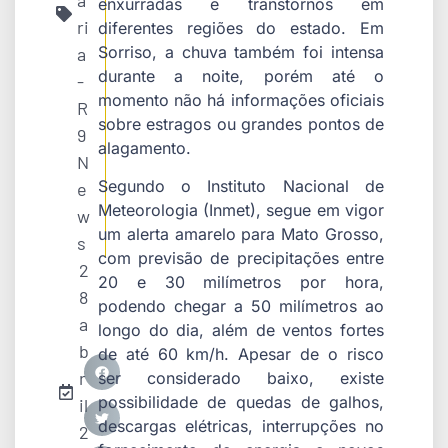
a
enxurradas e transtornos em
ri
diferentes regiões do estado. Em
Sorriso, a chuva também foi intensa
a
durante a noite, porém até o
-
momento não há informações oficiais
R
sobre estragos ou grandes pontos de
9
alagamento.
N
Segundo o Instituto Nacional de
e
Meteorologia (Inmet), segue em vigor
w
um alerta amarelo para Mato Grosso,
s
com previsão de precipitações entre
2
20 e 30 milímetros por hora,
8
podendo chegar a 50 milímetros ao
a
longo do dia, além de ventos fortes
b
de até 60 km/h. Apesar de o risco
r
ser considerado baixo, existe
possibilidade de quedas de galhos,
il
descargas elétricas, interrupções no
2