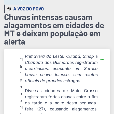
A VOZ DO POVO
Chuvas intensas causam
alagamentos em cidades de
MT e deixam população em
alerta
Primavera do Leste, Cuiabá, Sinop e
M
Chapada dos Guimarães registraram
a
ocorrências, enquanto em Sorriso
rl
houve chuva intensa, sem relatos
e
oficiais de grandes estragos.
n
Diversas cidades de Mato Grosso
n
registraram fortes chuvas entre o fim
e
da tarde e a noite desta segunda-
M
feira (27), causando alagamentos,