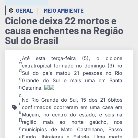
|
GERAL
MEIO AMBIENTE
Ciclone deixa 22 mortos e
causa enchentes na Região
Sul do Brasil
Até esta terça-feira (5), o ciclone
A
extratropical formado no domingo (3) no
g
Sul do país matou 21 pessoas no Rio
ê
Grande do Sul e mais uma em Santa
n
Catarina.
c
No Rio Grande do Sul, 15 dos 21 óbitos
i
confirmados ocorreram em uma casa em
a
Muçum, no centro do estado, e seis na
B
região mais ao norte gaúcho, nos
r
municípios de Mato Castelhano, Passo
a
Fundo, Ibiraiaras e Estrela. Uma morte