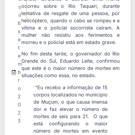
ocorreu sobre o Rio Taquari, durante
s
tentativa de resgate de uma pessoa, por
il
helicóptero, quando o cabo se rompeu e a
6
vítima e o policial socorrista caíram. A
s
mulher não resistiu aos ferimentos e
e
morreu e o policial está em estado grave.
t
No fim desta tarde, o governador do Rio
e
Grande do Sul, Eduardo Leite, confirmou
m
que este é o maior número de mortes em
b
situações como essa, no estado.
r
“Eu recebo a informação de 15
o
corpos localizados no município
2
de Muçum, o que causa imensa
0
dor e faz elevar o número de
2
mortes de seis para 21. O que
3
está configurando o maior
número de mortes em evento