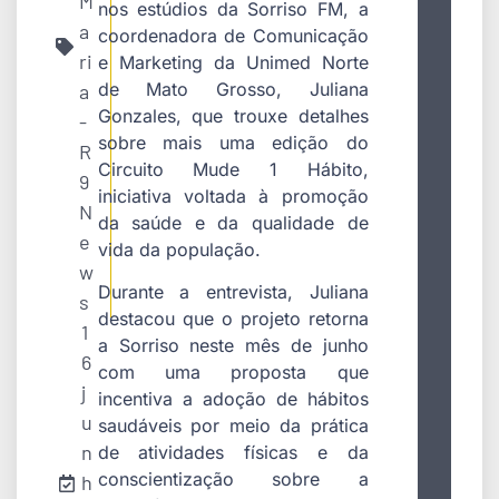
M
nos estúdios da Sorriso FM, a
a
coordenadora de Comunicação
ri
e Marketing da Unimed Norte
de Mato Grosso,
Juliana
a
Gonzales
, que trouxe detalhes
-
sobre mais uma edição do
R
Circuito Mude 1 Hábito,
9
iniciativa voltada à promoção
N
da saúde e da qualidade de
e
vida da população.
w
Durante a entrevista, Juliana
s
destacou que o projeto retorna
1
a Sorriso neste mês de junho
6
com uma proposta que
j
incentiva a adoção de hábitos
u
saudáveis por meio da prática
n
de atividades físicas e da
conscientização sobre a
h