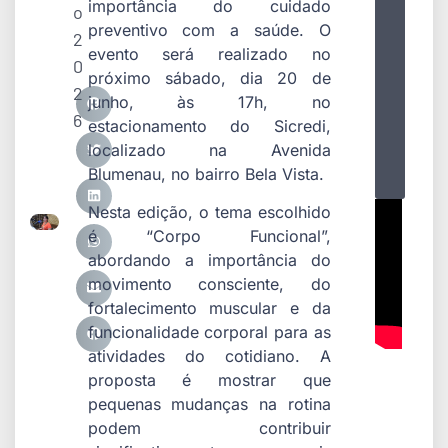
importância do cuidado
o
preventivo com a saúde. O
2
evento será realizado no
0
próximo sábado, dia 20 de
2
junho, às 17h, no
6
estacionamento do Sicredi,
localizado na Avenida
Blumenau, no bairro Bela Vista.
Nesta edição, o tema escolhido
é “Corpo Funcional”,
abordando a importância do
movimento consciente, do
fortalecimento muscular e da
funcionalidade corporal para as
atividades do cotidiano. A
proposta é mostrar que
pequenas mudanças na rotina
podem contribuir