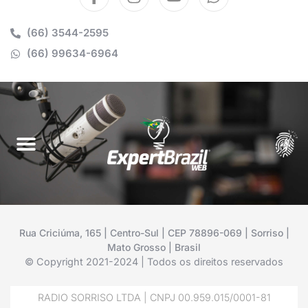
(66) 3544-2595
(66) 99634-6964
Rua Criciúma, 165 | Centro-Sul | CEP 78896-069 | Sorriso |
Mato Grosso | Brasil
© Copyright 2021-2024 | Todos os direitos reservados
RADIO SORRISO LTDA | CNPJ 00.959.015/0001-81