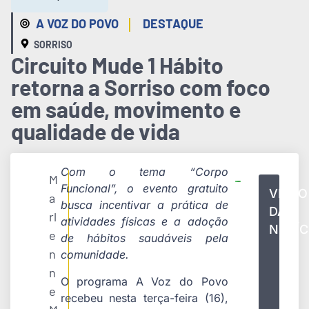
|
A VOZ DO POVO
DESTAQUE
SORRISO
Circuito Mude 1 Hábito
retorna a Sorriso com foco
em saúde, movimento e
qualidade de vida
Com o tema “Corpo
M
Funcional”, o evento gratuito
VÍDEO
a
busca incentivar a prática de
DA
rl
atividades físicas e a adoção
NOTÍC
e
de hábitos saudáveis pela
n
comunidade.
n
O programa A Voz do Povo
e
recebeu nesta terça-feira (16),