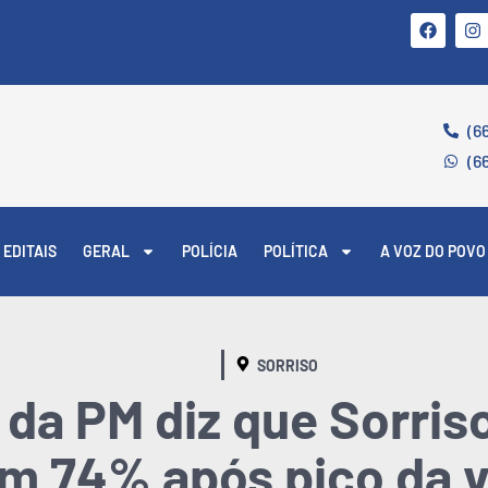
(6
(6
EDITAIS
GERAL
POLÍCIA
POLÍTICA
A VOZ DO POVO
SORRISO
a PM diz que Sorriso
m 74% após pico da v