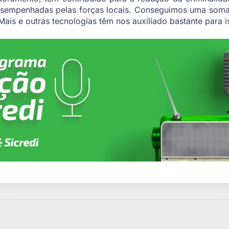
esempenhadas pelas forças locais. Conseguimos uma soma 
is e outras tecnologias têm nos auxiliado bastante para is