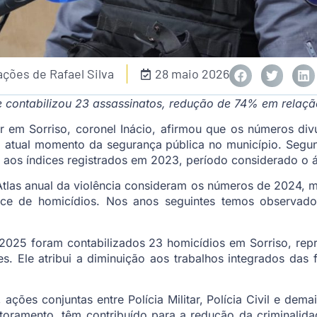
ções de Rafael Silva
28 maio 2026
 contabilizou 23 assassinatos, redução de 74% em relação
r em Sorriso, coronel Inácio, afirmou que os números div
ao atual momento da segurança pública no município. Segu
aos índices registrados em 2023, período considerado o á
Atlas anual da violência consideram os números de 2024,
ice de homicídios. Nos anos seguintes temos observad
2025 foram contabilizados 23 homicídios em Sorriso, re
. Ele atribui a diminuição aos trabalhos integrados das 
ções conjuntas entre Polícia Militar, Polícia Civil e dema
toramento, têm contribuído para a redução da criminalida