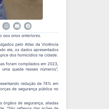
 aos anos anteriores.
ulgados pelo Atlas da Violência
ndo ele, os dados apresentados
pice dos homicídios na cidade.
 mas foram compilados em 2023,
o uma queda nesses números”,
presentando redução de 74% em
forças de segurança pública no
is órgãos de segurança, aliadas
de. “São reflexos das ações de