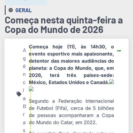
GERAL
Começa nesta quinta-feira a
Copa do Mundo de 2026
Começa hoje (11), às 14h30, o
A
evento esportivo mais apaixonante,
g
detentor das maiores audiências do
ê
planeta: a Copa do Mundo, que, em
n
2026, terá três países-sede:
c
México, Estados Unidos e Canadá.
i
a
Segundo a Federação Internacional
B
de Futebol (Fifa), cerca de 5 bilhões
r
de pessoas acompanharam a Copa
a
do Mundo do Catar, em 2022.
s