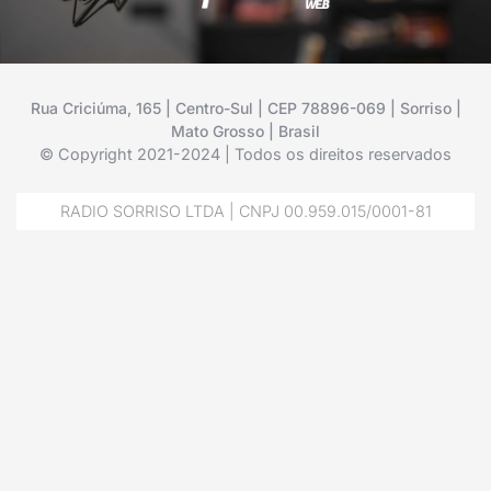
Rua Criciúma, 165 | Centro-Sul | CEP 78896-069 | Sorriso |
Mato Grosso | Brasil
© Copyright 2021-2024 | Todos os direitos reservados
RADIO SORRISO LTDA | CNPJ 00.959.015/0001-81