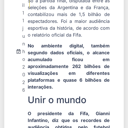
Só a partida final, disputada entre as
il
seleções da Argentina e da França,
1
contabilizou mais de 1,5 bilhão de
1
espectadores. Foi a maior audiência
j
esportiva da história, de acordo com
o relatório oficial da Fifa.
u
n
No ambiente digital, também
h
segundo dados oficiais, o alcance
o
acumulado ficou em
2
aproximadamente 262 bilhões de
visualizações em diferentes
0
plataformas e quase 6 bilhões de
2
interações.
6
Unir o mundo
O presidente da Fifa, Gianni
Infantino, diz que os recordes de
audiência obtidos pelo futebol