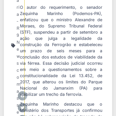
a
ri
O autor do requerimento, o senador
Zequinha Marinho (Podemos-PA),
a
enfatizou que o ministro Alexandre de
-
Moraes, do Supremo Tribunal Federal
R
(STF), suspendeu a partir de setembro a
9
ação que julga a legalidade da
N
construção da Ferrogrão e estabeleceu
e
um prazo de seis meses para a
w
conclusão dos estudos de viabilidade da
s
via férrea. Essa decisão judicial ocorreu
em meio a questionamentos sobre a
c
constitucionalidade da Lei 13.452, de
o
2017, que alterou os limites do Parque
m
Nacional do Jamanxim (PA) para
a
viabilizar um trecho da ferrovia.
s
Zequinha Marinho destacou que o
s
Ministério dos Transportes já confirmou
e