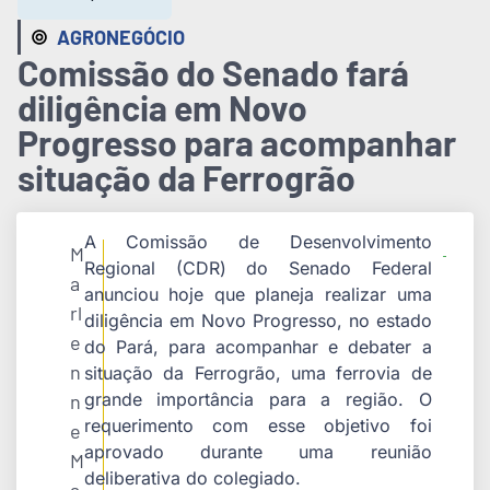
AGRONEGÓCIO
Comissão do Senado fará
diligência em Novo
Progresso para acompanhar
situação da Ferrogrão
A Comissão de Desenvolvimento
M
Regional (CDR) do Senado Federal
a
anunciou hoje que planeja realizar uma
rl
diligência em Novo Progresso, no estado
e
do Pará, para acompanhar e debater a
n
situação da Ferrogrão, uma ferrovia de
grande importância para a região. O
n
requerimento com esse objetivo foi
e
aprovado durante uma reunião
M
deliberativa do colegiado.