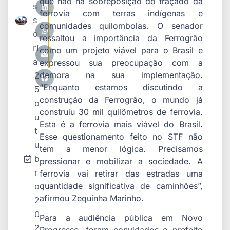
que não há sobreposição do traçado da
s
ferrovia com terras indígenas e
s
comunidades quilombolas. O senador
o
ressaltou a importância da Ferrogrão
ri
como um projeto viável para o Brasil e
a
expressou sua preocupação com a
2
demora na sua implementação.
“Enquanto estamos discutindo a
5
construção da Ferrogrão, o mundo já
o
construiu 30 mil quilômetros de ferrovia.
u
Esta é a ferrovia mais viável do Brasil.
t
Esse questionamento feito no STF não
u
tem a menor lógica. Precisamos
b
pressionar e mobilizar a sociedade. A
r
ferrovia vai retirar das estradas uma
o
quantidade significativa de caminhões”,
afirmou Zequinha Marinho.
2
0
Para a audiência pública em Novo
2