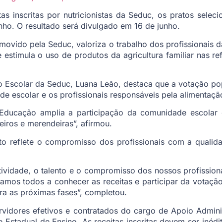
tas inscritas por nutricionistas da Seduc, os pratos sel
unho. O resultado será divulgado em 16 de junho.
vido pela Seduc, valoriza o trabalho dos profissionais da
e estimula o uso de produtos da agricultura familiar nas r
 Escolar da Seduc, Luana Leão, destaca que a votação p
de escolar e os profissionais responsáveis pela alimentaçã
Educação amplia a participação da comunidade escolar e 
iros e merendeiras”, afirmou.
ito reflete o compromisso dos profissionais com a qualid
tividade, o talento e o compromisso dos nossos profissio
mos todos a conhecer as receitas e participar da votação 
a as próximas fases”, completou.
rvidores efetivos e contratados do cargo de Apoio Admini
 Estadual de Ensino. As receitas inscritas devem ser inéd