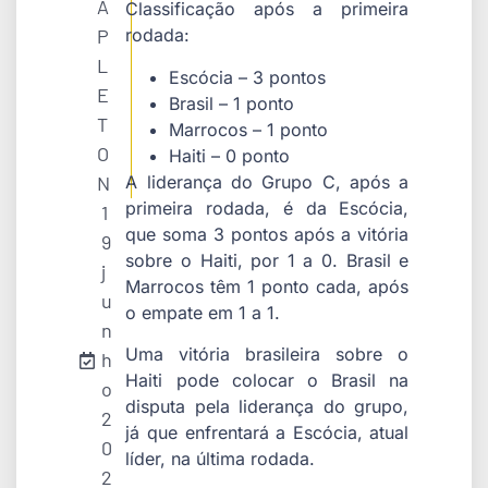
A
Classificação após a primeira
P
rodada:
L
Escócia – 3 pontos
E
Brasil – 1 ponto
T
Marrocos – 1 ponto
O
Haiti – 0 ponto
A liderança do Grupo C, após a
N
primeira rodada, é da Escócia,
1
que soma 3 pontos após a vitória
9
sobre o Haiti, por 1 a 0. Brasil e
j
Marrocos têm 1 ponto cada, após
u
o empate em 1 a 1.
n
Uma vitória brasileira sobre o
h
Haiti pode colocar o Brasil na
o
disputa pela liderança do grupo,
2
já que enfrentará a Escócia, atual
0
líder, na última rodada.
2