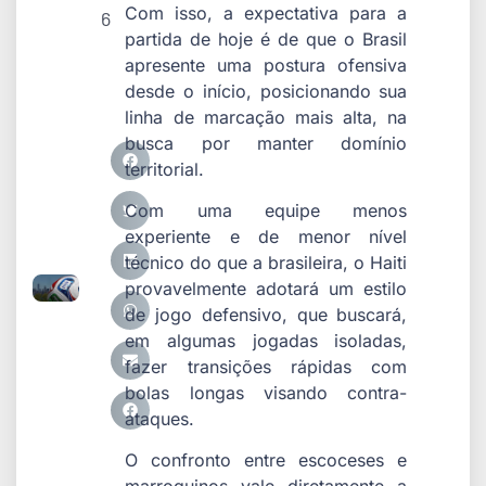
Com isso, a expectativa para a
6
partida de hoje é de que o Brasil
apresente uma postura ofensiva
desde o início, posicionando sua
linha de marcação mais alta, na
busca por manter domínio
territorial.
Com uma equipe menos
experiente e de menor nível
técnico do que a brasileira, o Haiti
provavelmente adotará um estilo
de jogo defensivo, que buscará,
em algumas jogadas isoladas,
fazer transições rápidas com
bolas longas visando contra-
ataques.
O confronto entre escoceses e