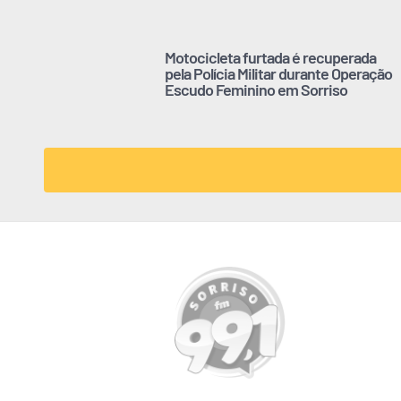
Motocicleta furtada é recuperada
pela Polícia Militar durante Operação
Escudo Feminino em Sorriso