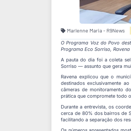
Marlenne Maria - R9News
O Programa Voz do Povo desta
Programa Eco Sorriso, Ravena 
A pauta do dia foi a coleta se
Sorriso — assunto que gera mui
Ravena explicou que o municí
destinados exclusivamente ao
câmeras de monitoramento do V
prática que compromete todo o
Durante a entrevista, os coord
cerca de 80% dos bairros de So
facilitando a separação dos re
Os números apresentados mostr