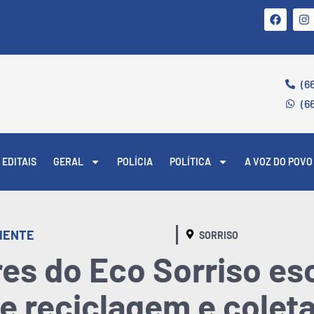
(6
(6
EDITAIS
GERAL
POLÍCIA
POLÍTICA
A VOZ DO POVO
IENTE
SORRISO
es do Eco Sorriso es
e reciclagem e coleta