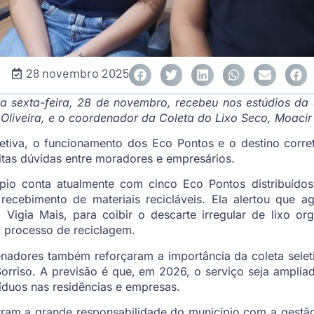
28 novembro 2025
 sexta-feira, 28 de novembro, recebeu nos estúdios da
Oliveira, e o coordenador da Coleta do Lixo Seco, Moaci
letiva, o funcionamento dos Eco Pontos e o destino corre
tas dúvidas entre moradores e empresários.
pio conta atualmente com cinco Eco Pontos distribuídos 
 recebimento de materiais recicláveis. Ela alertou que 
igia Mais, para coibir o descarte irregular de lixo org
 processo de reciclagem.
enadores também reforçaram a importância da coleta selet
rriso. A previsão é que, em 2026, o serviço seja ampliad
síduos nas residências e empresas.
am a grande responsabilidade do município com a gestão