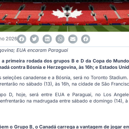
nho 2026
govina; EUA encaram Paraguai
) a primeira rodada dos grupos B e D da Copa do Mundo
dá contra Bósnia e Herzegovina, às 16h; e Estados Unido
as seleções canadense e a Bósnia, será no Toronto Stadiu
frentarão no sábado (13), às 16h, na cidade de São Francis
upo D, hoje, será entre EUA e Paraguai, no Los Angeles
enfrentarão na madrugada entre sábado e domingo (14), à
em o Grupo B, o Canadá carrega a vantagem de jogar em c