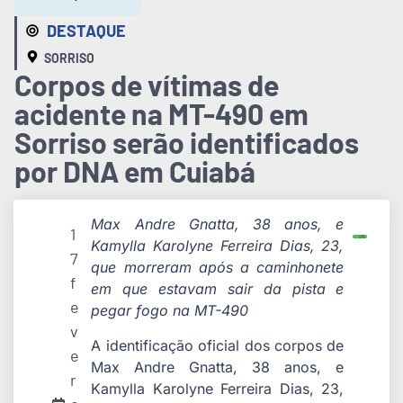
DESTAQUE
SORRISO
Corpos de vítimas de
acidente na MT-490 em
Sorriso serão identificados
por DNA em Cuiabá
Max Andre Gnatta, 38 anos, e
1
Kamylla Karolyne Ferreira Dias, 23,
7
que morreram após a caminhonete
f
em que estavam sair da pista e
e
pegar fogo na MT-490
v
A identificação oficial dos corpos de
e
Max Andre Gnatta, 38 anos, e
r
Kamylla Karolyne Ferreira Dias, 23,