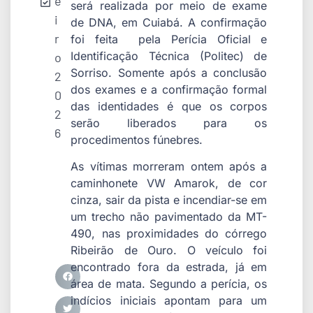
e
será realizada por meio de exame
i
de DNA, em Cuiabá. A confirmação
r
foi feita pela Perícia Oficial e
Identificação Técnica (Politec) de
o
Sorriso. Somente após a conclusão
2
dos exames e a confirmação formal
0
das identidades é que os corpos
2
serão liberados para os
6
procedimentos fúnebres.
As vítimas morreram ontem após a
caminhonete VW Amarok, de cor
cinza, sair da pista e incendiar-se em
um trecho não pavimentado da MT-
490, nas proximidades do córrego
Ribeirão de Ouro. O veículo foi
encontrado fora da estrada, já em
área de mata. Segundo a perícia, os
indícios iniciais apontam para um