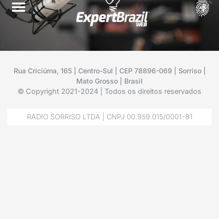
Rua Criciúma, 165 | Centro-Sul | CEP 78896-069 | Sorriso |
Mato Grosso | Brasil
© Copyright 2021-2024 | Todos os direitos reservados
RADIO SORRISO LTDA | CNPJ 00.959.015/0001-81