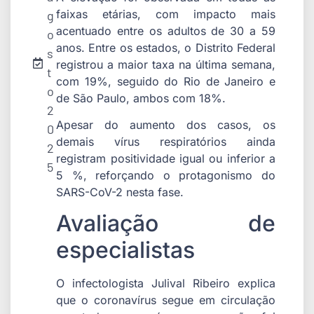
faixas etárias, com impacto mais
g
acentuado entre os adultos de 30 a 59
o
anos. Entre os estados, o Distrito Federal
s
registrou a maior taxa na última semana,
t
com 19%, seguido do Rio de Janeiro e
o
de São Paulo, ambos com 18%.
2
Apesar do aumento dos casos, os
0
demais vírus respiratórios ainda
2
registram positividade igual ou inferior a
5
5 %, reforçando o protagonismo do
SARS-CoV-2 nesta fase.
Avaliação de
especialistas
O infectologista Julival Ribeiro explica
que o coronavírus segue em circulação