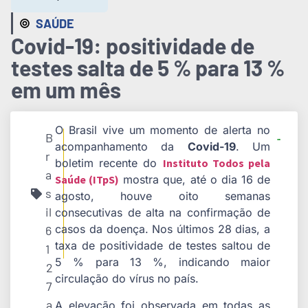
SAÚDE
Covid-19: positividade de
testes salta de 5 % para 13 %
em um mês
O Brasil vive um momento de alerta no
B
acompanhamento da
Covid-19
. Um
r
boletim recente do
Instituto Todos pela
a
Saúde (ITpS)
mostra que, até o dia 16 de
s
agosto, houve oito semanas
il
consecutivas de alta na confirmação de
casos da doença. Nos últimos 28 dias, a
6
taxa de positividade de testes saltou de
1
5 % para 13 %, indicando maior
2
circulação do vírus no país.
7
a
A elevação foi observada em todas as