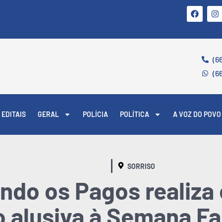
(6
(6
EDITAIS
GERAL
POLÍCIA
POLÍTICA
A VOZ DO POVO
SORRISO
do os Pagos realiza 
 alusiva à Semana Fa