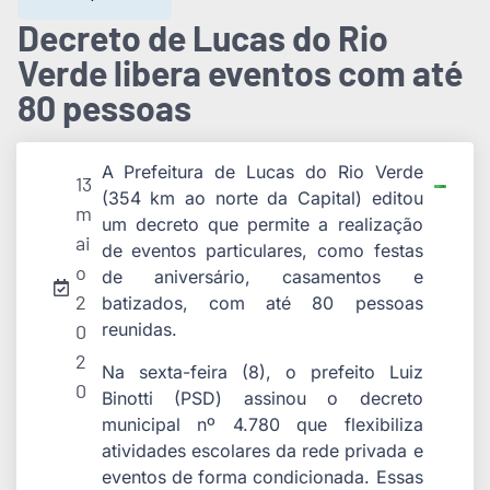
Decreto de Lucas do Rio
Verde libera eventos com até
80 pessoas
A Prefeitura de Lucas do Rio Verde
13
(354 km ao norte da Capital) editou
m
um decreto que permite a realização
ai
de eventos particulares, como festas
o
de aniversário, casamentos e
2
batizados, com até 80 pessoas
reunidas.
0
2
Na sexta-feira (8), o prefeito Luiz
0
Binotti (PSD) assinou o decreto
municipal nº 4.780 que flexibiliza
atividades escolares da rede privada e
eventos de forma condicionada. Essas