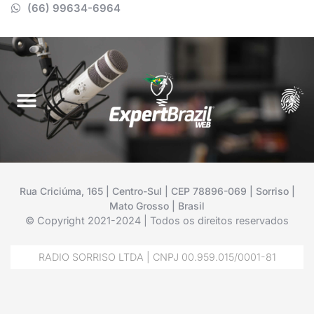
(66) 99634-6964
Rua Criciúma, 165 | Centro-Sul | CEP 78896-069 | Sorriso |
Mato Grosso | Brasil
© Copyright 2021-2024 | Todos os direitos reservados
RADIO SORRISO LTDA | CNPJ 00.959.015/0001-81