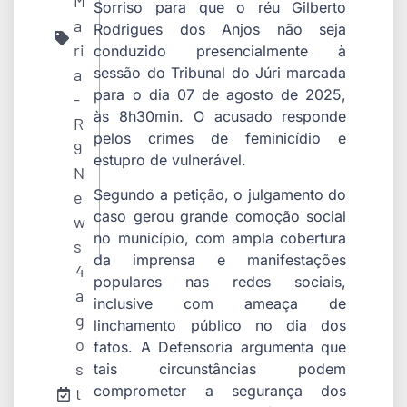
M
Sorriso para que o réu Gilberto
a
Rodrigues dos Anjos não seja
ri
conduzido presencialmente à
sessão do Tribunal do Júri marcada
a
para o dia 07 de agosto de 2025,
-
às 8h30min. O acusado responde
R
pelos crimes de feminicídio e
9
estupro de vulnerável.
N
Segundo a petição, o julgamento do
e
caso gerou grande comoção social
w
no município, com ampla cobertura
s
da imprensa e manifestações
4
populares nas redes sociais,
a
inclusive com ameaça de
g
linchamento público no dia dos
o
fatos. A Defensoria argumenta que
s
tais circunstâncias podem
comprometer a segurança dos
t