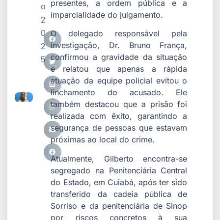
presentes, a ordem pública e a
o
imparcialidade do julgamento.
2
0
O delegado responsável pela
2
investigação, Dr. Bruno França,
confirmou a gravidade da situação
5
e relatou que apenas a rápida
atuação da equipe policial evitou o
linchamento do acusado. Ele
também destacou que a prisão foi
realizada com êxito, garantindo a
segurança de pessoas que estavam
próximas ao local do crime.
Atualmente, Gilberto encontra-se
segregado na Penitenciária Central
do Estado, em Cuiabá, após ter sido
transferido da cadeia pública de
Sorriso e da penitenciária de Sinop
por riscos concretos à sua