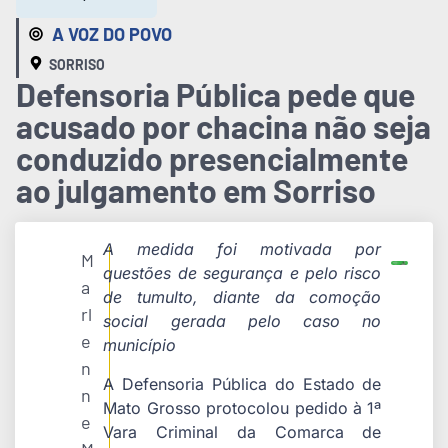
A VOZ DO POVO
SORRISO
Defensoria Pública pede que
acusado por chacina não seja
conduzido presencialmente
ao julgamento em Sorriso
A medida foi motivada por
M
questões de segurança e pelo risco
a
de tumulto, diante da comoção
rl
social gerada pelo caso no
e
município
n
A Defensoria Pública do Estado de
n
Mato Grosso protocolou pedido à 1ª
e
Vara Criminal da Comarca de