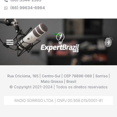
(66) 99634-6964
Rua Criciúma, 165 | Centro-Sul | CEP 78896-069 | Sorriso |
Mato Grosso | Brasil
© Copyright 2021-2024 | Todos os direitos reservados
RADIO SORRISO LTDA | CNPJ 00.959.015/0001-81