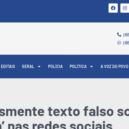
(6
(6
EDITAIS
GERAL
POLÍCIA
POLÍTICA
A VOZ DO POVO
mente texto falso so
’ nas redes sociais