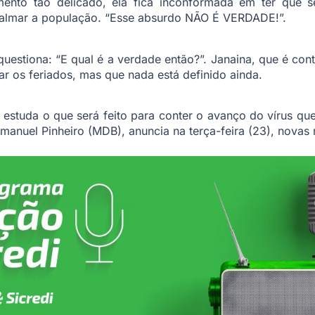
nto tão delicado, ela fica inconformada em ter que se
calmar a população. “Esse absurdo NÃO É VERDADE!”.
estiona: “E qual é a verdade então?”. Janaina, que é con
 os feriados, mas que nada está definido ainda.
estuda o que será feito para conter o avanço do vírus q
Emanuel Pinheiro (MDB), anuncia na terça-feira (23), novas