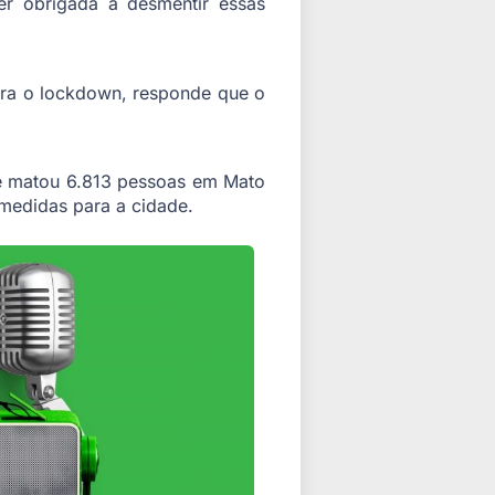
r obrigada a desmentir essas
tra o lockdown, responde que o
ue matou 6.813 pessoas em Mato
 medidas para a cidade.