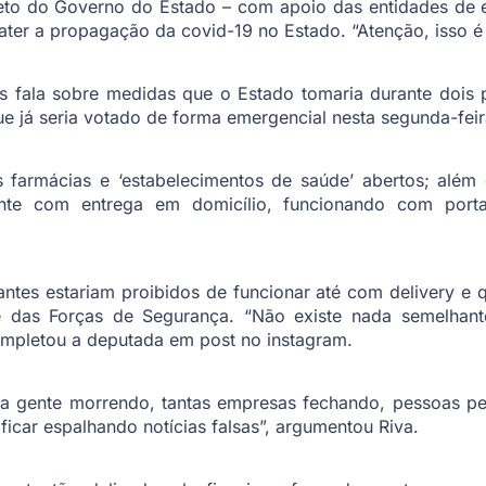
to do Governo do Estado – com apoio das entidades de em
er a propagação da covid-19 no Estado. “Atenção, isso é 
s fala sobre medidas que o Estado tomaria durante dois
 já seria votado de forma emergencial nesta segunda-feira
 farmácias e ‘estabelecimentos de saúde’ abertos; além
ente com entrega em domicílio, funcionando com po
antes estariam proibidos de funcionar até com delivery e
e das Forças de Segurança. “Não existe nada semelhant
ompletou a deputada em post no instagram.
nta gente morrendo, tantas empresas fechando, pessoas p
icar espalhando notícias falsas”, argumentou Riva.