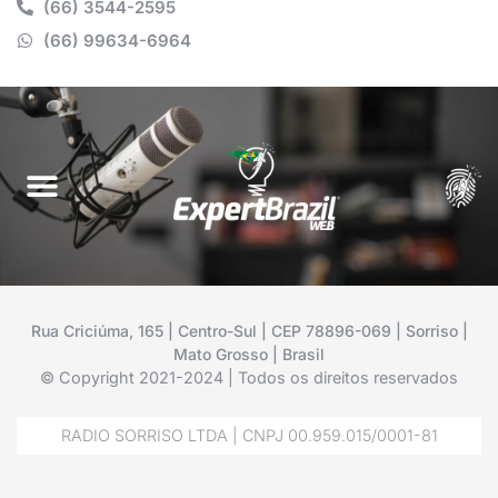
(66) 3544-2595
(66) 99634-6964
Rua Criciúma, 165 | Centro-Sul | CEP 78896-069 | Sorriso |
Mato Grosso | Brasil
© Copyright 2021-2024 | Todos os direitos reservados
RADIO SORRISO LTDA | CNPJ 00.959.015/0001-81