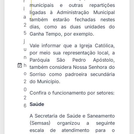
r
municipais e outras repartições
i
ligadas à Administração Municipal
a
também estarão fechadas nestes
2
dias, como as duas unidades do
5
Ganha Tempo, por exemplo.
j
Vale informar que a Igreja Católica,
u
por meio sua representação local, a
n
Paróquia São Pedro Apóstolo,
h
também considera Nossa Senhora do
o
Sorriso como padroeira secundária
2
do Município.
0
Confira o funcionamento por setores:
2
Saúde
6
A Secretaria de Saúde e Saneamento
(Semsas) organizou a seguinte
escala de atendimento para o