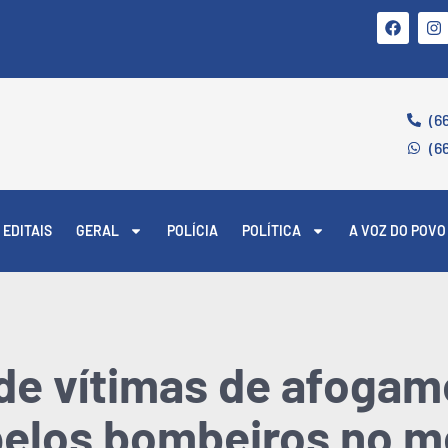
(6
(6
EDITAIS
GERAL
POLÍCIA
POLÍTICA
A VOZ DO POVO
de vítimas de afogam
 pelos bombeiros no 