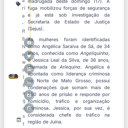
a
madrugada deste domingo (17). A
ri
fuga mobilizou forças de segurança
e já está sob investigação da
a
Secretaria de Estado de Justiça
-
(Sejus).
R
9
As mulheres foram identificadas
N
como Angélica Saraiva de Sá, de 34
anos, conhecida como
Angeliquinha
,
e
e Jessica Leal da Silva, de 36 anos,
w
chamada de
Arlequina
. Angélica é
s
apontada como liderança criminosa
1
no Norte de Mato Grosso, possui
8
condenações que somam mais de
a
250 anos de prisão e responde por
g
homicídio, tráfico e organização
o
criminosa. Jessica, por sua vez, é
considerada chefe do tráfico na
s
região de Juína.
t