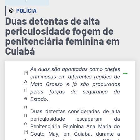
POLÍCIA
Duas detentas de alta
periculosidade fogem de
penitenciária feminina em
Cuiabá
As duas são apontadas como chefes
M
criminosas em diferentes regiões de
a
Mato Grosso e já são procuradas
rl
pelas forças de segurança do
e
Estado.
n
Duas detentas consideradas de alta
n
periculosidade escaparam da
e
Penitenciária Feminina Ana Maria do
M
Couto May, em Cuiabá, durante a