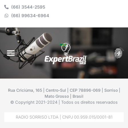
(66) 3544-2595
(66) 99634-6964
Rua Criciúma, 165 | Centro-Sul | CEP 78896-069 | Sorriso |
Mato Grosso | Brasil
© Copyright 2021-2024 | Todos os direitos reservados
RADIO SORRISO LTDA | CNPJ 00.959.015/0001-81