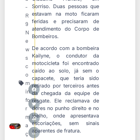
Sorriso. Duas pessoas que
-
estavam na moto ficaram
R
feridas e precisaram de
9
atendimento do Corpo de
N
Bombeiros.
e
De acordo com a bombeira
w
Kailyne, o condutor da
s
motocicleta foi encontrado
c
caído ao solo, já sem o
o
capacete, que teria sido
m
retirado por terceiros antes
in
da chegada da equipe de
fo
resgate. Ele reclamava de
r
dores no punho direito e no
joelho, onde apresentava
m
escoriações, sem sinais
a
aparentes de fratura.
ç