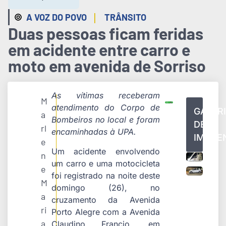
|
A VOZ DO POVO
TRÂNSITO
Duas pessoas ficam feridas
em acidente entre carro e
moto em avenida de Sorriso
As vítimas receberam
M
atendimento do Corpo de
GALER
a
Bombeiros no local e foram
DE
rl
encaminhadas à UPA.
IMAGE
e
Um acidente envolvendo
n
um carro e uma motocicleta
e
foi registrado na noite deste
M
domingo (26), no
a
cruzamento da Avenida
ri
Porto Alegre com a Avenida
a
Claudino Francio, em