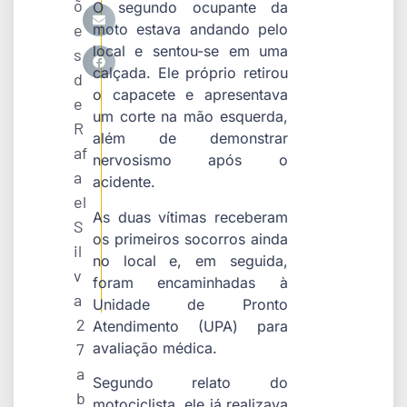
õ
O segundo ocupante da
e
moto estava andando pelo
local e sentou-se em uma
s
calçada. Ele próprio retirou
d
o capacete e apresentava
e
um corte na mão esquerda,
R
além de demonstrar
af
nervosismo após o
a
acidente.
el
As duas vítimas receberam
S
os primeiros socorros ainda
il
no local e, em seguida,
v
foram encaminhadas à
a
Unidade de Pronto
2
Atendimento (UPA) para
avaliação médica.
7
a
Segundo relato do
b
motociclista, ele já realizava