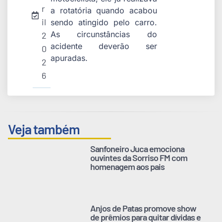
r
a rotatória quando acabou
il
sendo atingido pelo carro.
As circunstâncias do
2
acidente deverão ser
0
apuradas.
2
6
Veja também
Sanfoneiro Juca emociona
ouvintes da Sorriso FM com
homenagem aos pais
Anjos de Patas promove show
de prêmios para quitar dívidas e