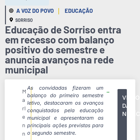
|
A VOZ DO POVO
EDUCAÇÃO
SORRISO
Educação de Sorriso entra
em recesso com balanço
positivo do semestre e
anuncia avanços na rede
municipal
As convidadas fizeram um
M
balanço do primeiro semestre
VÍDEO
a
letivo, destacaram os avanços
DA
rl
conquistados pela educação
NOTÍC
e
municipal e apresentaram as
n
principais ações previstas para
o segundo semestre.
n