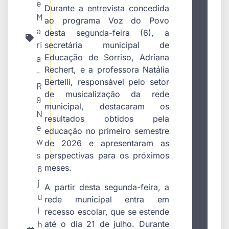
e
Durante a entrevista concedida
M
ao programa Voz do Povo
a
desta segunda-feira (6), a
ri
secretária municipal de
Educação de Sorriso, Adriana
a
Rechert, e a professora Natália
-
Bertelli, responsável pelo setor
R
de musicalização da rede
9
municipal, destacaram os
N
resultados obtidos pela
e
educação no primeiro semestre
w
de 2026 e apresentaram as
s
perspectivas para os próximos
meses.
6
j
A partir desta segunda-feira, a
u
rede municipal entra em
l
recesso escolar, que se estende
h
até o dia 21 de julho. Durante