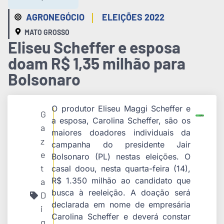
|
AGRONEGÓCIO
ELEIÇÕES 2022
MATO GROSSO
Eliseu Scheffer e esposa
doam R$ 1,35 milhão para
Bolsonaro
O produtor Eliseu Maggi Scheffer e
G
a esposa, Carolina Scheffer, são os
a
maiores doadores individuais da
z
campanha do presidente Jair
e
Bolsonaro (PL) nestas eleições. O
t
casal doou, nesta quarta-feira (14),
R$ 1.350 milhão ao candidato que
a
busca à reeleição. A doação será
D
declarada em nome de empresária
i
Carolina Scheffer e deverá constar
g