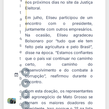
nos próximos dias no site da Justiça
i
Eleitoral.
t
Em julho, Eliseu participou de um
a
encontro com o presidente,
l
juntamente com outros empresários.
1
Na ocasião, Eliseu agradeceu
4
Bolsonaro por “tudo que ele tem
s
feito pela agricultura e pelo Brasil”,
e
disse na época. “Estamos confiantes
t
que o país vai continuar no caminho
certo, no caminho do
e
desenvolvimento e do combate à
m
corrupção”, reafirmou durante o
b
encontro.
r
o
Com esta doação, os representantes
do agronegócio de Mato Grosso se
2
tornam os maiores doadores do
0
presidente. Isso porque o 2º na lista