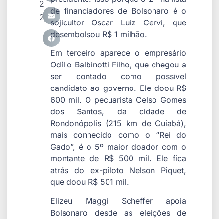
2
de financiadores de Bolsonaro é o
2
sojicultor Oscar Luiz Cervi, que
desembolsou R$ 1 milhão.
Em terceiro aparece o empresário
Odílio Balbinotti Filho, que chegou a
ser contado como possível
candidato ao governo. Ele doou R$
600 mil. O pecuarista Celso Gomes
dos Santos, da cidade de
Rondonópolis (215 km de Cuiabá),
mais conhecido como o “Rei do
Gado”, é o 5º maior doador com o
montante de R$ 500 mil. Ele fica
atrás do ex-piloto Nelson Piquet,
que doou R$ 501 mil.
Elizeu Maggi Scheffer apoia
Bolsonaro desde as eleições de