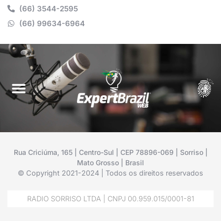
(66) 3544-2595
(66) 99634-6964
Rua Criciúma, 165 | Centro-Sul | CEP 78896-069 | Sorriso |
Mato Grosso | Brasil
© Copyright 2021-2024 | Todos os direitos reservados
RADIO SORRISO LTDA | CNPJ 00.959.015/0001-81