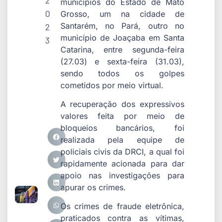
2
municípios do Estado de Mato
0
Grosso, um na cidade de
Santarém, no Pará, outro no
2
município de Joaçaba em Santa
3
Catarina, entre segunda-feira
(27.03) e sexta-feira (31.03),
sendo todos os golpes
cometidos por meio virtual.
A recuperação dos expressivos
valores feita por meio de
bloqueios bancários, foi
realizada pela equipe de
policiais civis da DRCI, a qual foi
rapidamente acionada para dar
apoio nas investigações para
apurar os crimes.
Os crimes de fraude eletrônica,
praticados contra as vítimas,