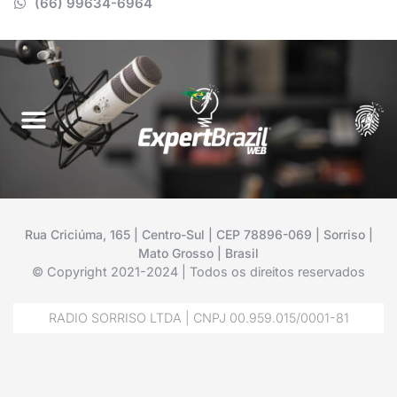
(66) 99634-6964
Rua Criciúma, 165 | Centro-Sul | CEP 78896-069 | Sorriso |
Mato Grosso | Brasil
© Copyright 2021-2024 | Todos os direitos reservados
RADIO SORRISO LTDA | CNPJ 00.959.015/0001-81