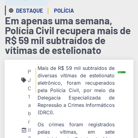
|
DESTAQUE
POLÍCIA
Em apenas uma semana,
Polícia Civil recupera mais de
R$ 59 mil subtraídos de
vítimas de estelionato
Mais de R$ 59 mil subtraídos de
P
diversas vítimas de estelionato
J
eletrônico, foram recuperados
C
pela Polícia Civil, por meio da
1
Delegacia Especializada de
a
Repressão a Crimes Informáticos
(DRCI).
b
r
Os crimes foram registrados
il
pelas vítimas, em sete