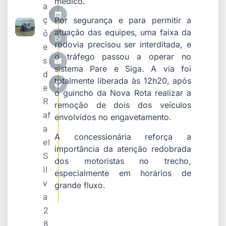
médico.
a
ç
Por segurança e para permitir a
õ
atuação das equipes, uma faixa da
rodovia precisou ser interditada, e
e
o tráfego passou a operar no
s
sistema Pare e Siga. A via foi
d
totalmente liberada às 12h20, após
e
o guincho da Nova Rota realizar a
R
remoção de dois dos veículos
af
envolvidos no engavetamento.
a
A concessionária reforça a
el
importância da atenção redobrada
S
dos motoristas no trecho,
il
especialmente em horários de
v
grande fluxo.
a
2
8