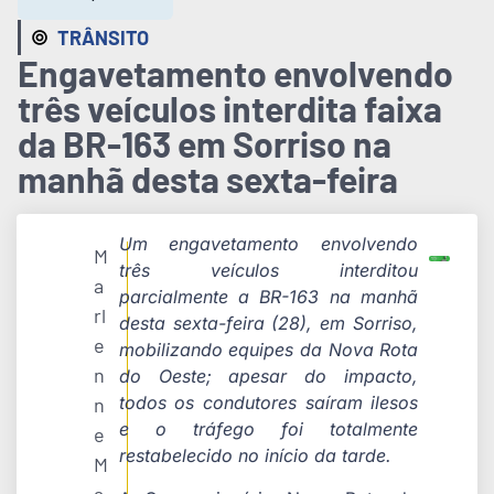
TRÂNSITO
Engavetamento envolvendo
três veículos interdita faixa
da BR-163 em Sorriso na
manhã desta sexta-feira
Um engavetamento envolvendo
M
três veículos interditou
a
parcialmente a BR-163 na manhã
rl
desta sexta-feira (28), em Sorriso,
e
mobilizando equipes da Nova Rota
n
do Oeste; apesar do impacto,
todos os condutores saíram ilesos
n
e o tráfego foi totalmente
e
restabelecido no início da tarde.
M