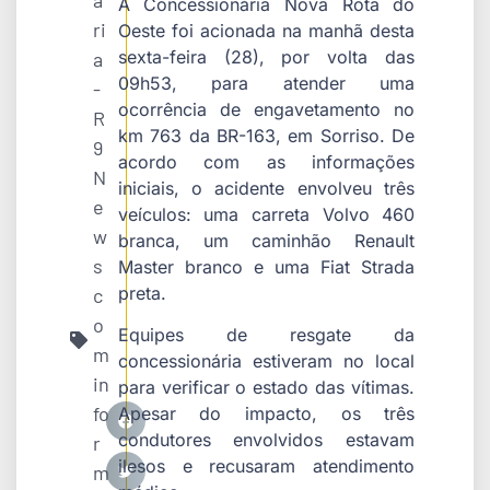
a
A Concessionária Nova Rota do
ri
Oeste foi acionada na manhã desta
sexta-feira (28), por volta das
a
09h53, para atender uma
-
ocorrência de engavetamento no
R
km 763 da BR-163, em Sorriso. De
9
acordo com as informações
N
iniciais, o acidente envolveu três
e
veículos: uma carreta Volvo 460
w
branca, um caminhão Renault
s
Master branco e uma Fiat Strada
preta.
c
o
Equipes de resgate da
m
concessionária estiveram no local
in
para verificar o estado das vítimas.
fo
Apesar do impacto, os três
condutores envolvidos estavam
r
ilesos e recusaram atendimento
m