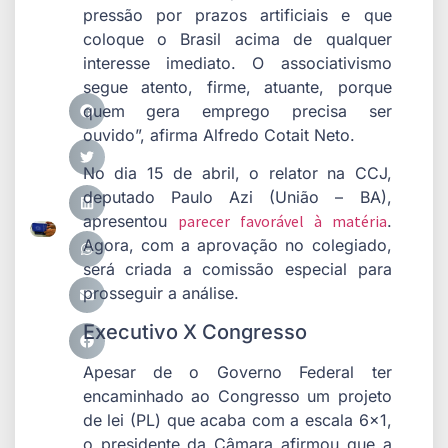
pressão por prazos artificiais e que
coloque o Brasil acima de qualquer
interesse imediato. O associativismo
segue atento, firme, atuante, porque
quem gera emprego precisa ser
ouvido”, afirma Alfredo Cotait Neto.
No dia 15 de abril, o relator na CCJ,
deputado Paulo Azi (União – BA),
apresentou
parecer favorável à matéria
.
Agora, com a aprovação no colegiado,
será criada a comissão especial para
prosseguir a análise.
Executivo X Congresso
Apesar de o Governo Federal ter
encaminhado ao Congresso um projeto
de lei (PL) que acaba com a escala 6×1,
o presidente da Câmara afirmou que a