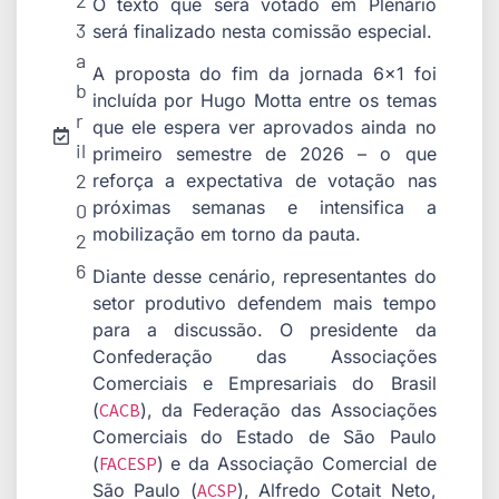
2
O texto que será votado em Plenário
3
será finalizado nesta comissão especial.
a
A proposta do fim da jornada 6×1 foi
b
incluída por Hugo Motta entre os temas
r
que ele espera ver aprovados ainda no
il
primeiro semestre de 2026 – o que
2
reforça a expectativa de votação nas
próximas semanas e intensifica a
0
mobilização em torno da pauta.
2
6
Diante desse cenário, representantes do
setor produtivo defendem mais tempo
para a discussão. O presidente da
Confederação das Associações
Comerciais e Empresariais do Brasil
(
CACB
), da Federação das Associações
Comerciais do Estado de São Paulo
(
FACESP
) e da Associação Comercial de
São Paulo (
ACSP
), Alfredo Cotait Neto,