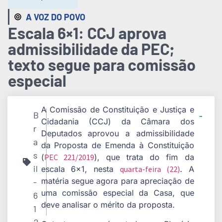
A VOZ DO POVO
Escala 6×1: CCJ aprova
admissibilidade da PEC;
texto segue para comissão
especial
A Comissão de Constituição e Justiça e
B
Cidadania (CCJ) da Câmara dos
r
Deputados aprovou a admissibilidade
a
da Proposta de Emenda à Constituição
s
(
PEC 221/2019
), que trata do fim da
il
escala 6×1, nesta
quarta-feira (22)
. A
matéria segue agora para apreciação de
-
uma comissão especial da Casa, que
6
deve analisar o mérito da proposta.
1