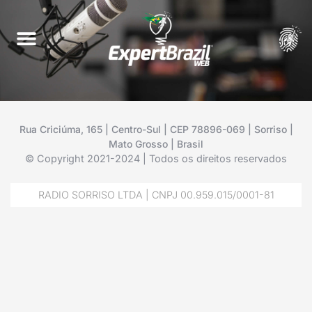
Rua Criciúma, 165 | Centro-Sul | CEP 78896-069 | Sorriso |
Mato Grosso | Brasil
© Copyright 2021-2024 | Todos os direitos reservados
RADIO SORRISO LTDA | CNPJ 00.959.015/0001-81