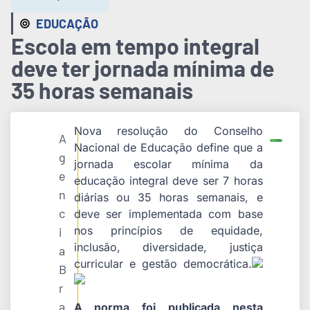
EDUCAÇÃO
Escola em tempo integral
deve ter jornada mínima de
35 horas semanais
Nova resolução do Conselho
A
Nacional de Educação define que a
g
jornada escolar mínima da
e
educação integral deve ser 7 horas
n
diárias ou 35 horas semanais, e
c
deve ser implementada com base
nos princípios de equidade,
i
inclusão, diversidade, justiça
a
curricular e gestão democrática.
B
r
a
A norma foi publicada nesta