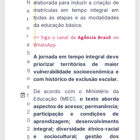
N
elaborada para induzir a criação de
a
matrículas em tempo integral em
todas as etapas e as modalidades
t
da educação básica.
u
r
>> Siga o canal da
Agência Brasil
no
a
WhatsApp
5
A jornada em tempo integral deve
a
priorizar territórios de maior
g
vulnerabilidade socioeconômica e
o
com histórico de exclusão escolar.
s
De acordo com o Ministério da
t
Educação (MEC),
o texto aborda
o
aspectos de acesso; permanência;
2
participação e condições de
0
aprendizagem; desenvolvimento
2
integral; diversidade étnico-racial
e sociocultural; gestão dos
5