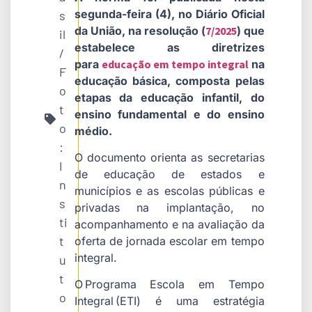
segunda-feira (4), no Diário Oficial
s
da União, na resolução (
7/2025
) que
il
estabelece as diretrizes
/
para
educação em tempo integral
na
F
educação básica, composta pelas
o
etapas da educação infantil, do
t
ensino fundamental e do ensino
o
médio.
:
O documento orienta as secretarias
I
de educação de estados e
n
municípios e as escolas públicas e
s
privadas na implantação, no
ti
acompanhamento e na avaliação da
t
oferta de jornada escolar em tempo
integral.
u
t
O Programa Escola em Tempo
o
Integral (ETI) é uma estratégia