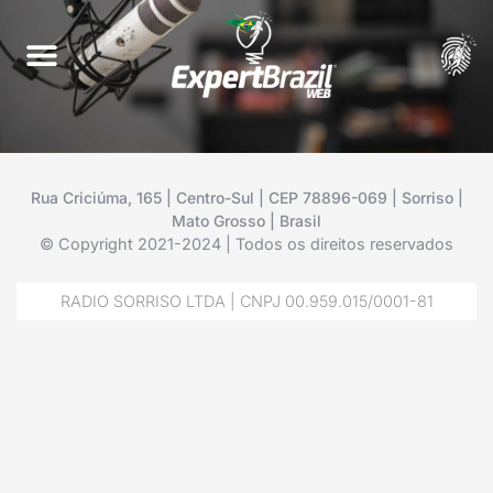
Rua Criciúma, 165 | Centro-Sul | CEP 78896-069 | Sorriso |
Mato Grosso | Brasil
© Copyright 2021-2024 | Todos os direitos reservados
RADIO SORRISO LTDA | CNPJ 00.959.015/0001-81