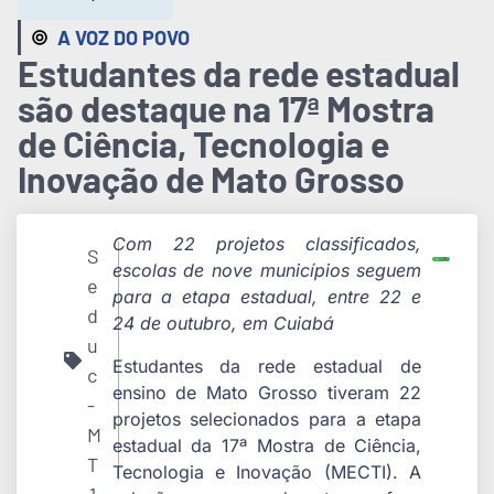
A VOZ DO POVO
Estudantes da rede estadual
são destaque na 17ª Mostra
de Ciência, Tecnologia e
Inovação de Mato Grosso
Com 22 projetos classificados,
S
escolas de nove municípios seguem
e
para a etapa estadual, entre 22 e
d
24 de outubro, em Cuiabá
u
Estudantes da rede estadual de
c
ensino de Mato Grosso tiveram 22
-
projetos selecionados para a etapa
M
estadual da 17ª Mostra de Ciência,
T
Tecnologia e Inovação (MECTI). A