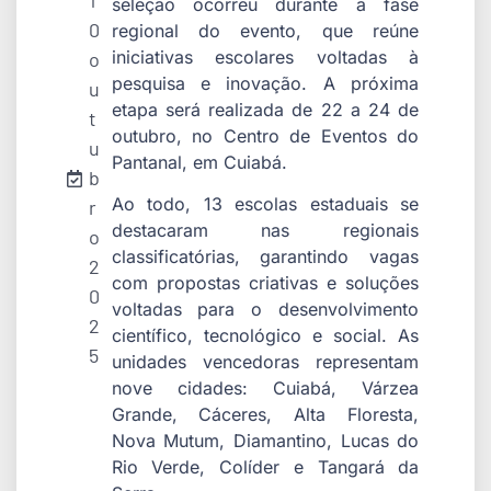
1
seleção ocorreu durante a fase
0
regional do evento, que reúne
iniciativas escolares voltadas à
o
pesquisa e inovação. A próxima
u
etapa será realizada de 22 a 24 de
t
outubro, no Centro de Eventos do
u
Pantanal, em Cuiabá.
b
Ao todo, 13 escolas estaduais se
r
destacaram nas regionais
o
classificatórias, garantindo vagas
2
com propostas criativas e soluções
0
voltadas para o desenvolvimento
2
científico, tecnológico e social. As
5
unidades vencedoras representam
nove cidades: Cuiabá, Várzea
Grande, Cáceres, Alta Floresta,
Nova Mutum, Diamantino, Lucas do
Rio Verde, Colíder e Tangará da