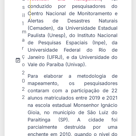
conduzido por pesquisadores do
s
Centro Nacional de Monitoramento e
il
Alertas de Desastres Naturais
1
(Cemaden), da Universidade Estadual
m
Paulista (Unesp), do Instituto Nacional
a
de Pesquisas Espaciais (Inpe), da
r
Universidade Federal do Rio de
ç
Janeiro (UFRJ), e da Universidade do
o
Vale do Paraíba (Univap).
2
Para elaborar a metodologia de
0
mapeamento, os pesquisadores
2
contaram com a participação de 22
2
alunos matriculados entre 2019 e 2021
na escola estadual Monsenhor Ignácio
Gioia, no município de São Luiz do
Paraitinga (SP). A cidade foi
parcialmente destruída por uma
enchente em 2010, quando o nível do