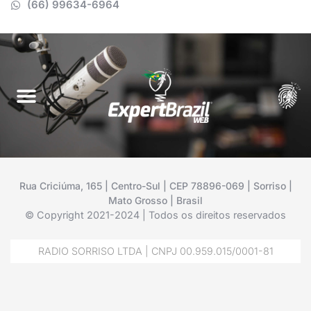
(66) 99634-6964
Rua Criciúma, 165 | Centro-Sul | CEP 78896-069 | Sorriso |
Mato Grosso | Brasil
© Copyright 2021-2024 | Todos os direitos reservados
RADIO SORRISO LTDA | CNPJ 00.959.015/0001-81