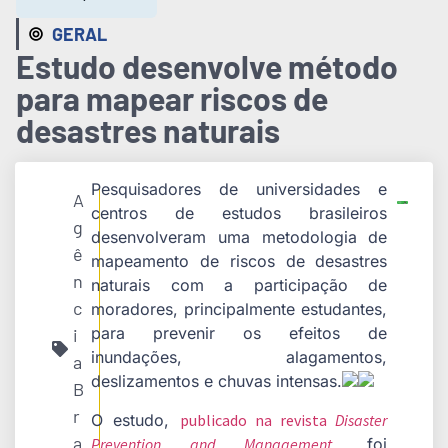
GERAL
Estudo desenvolve método
para mapear riscos de
desastres naturais
Pesquisadores de universidades e
A
centros de estudos brasileiros
g
desenvolveram uma metodologia de
ê
mapeamento de riscos de desastres
n
naturais com a participação de
c
moradores, principalmente estudantes,
para prevenir os efeitos de
i
inundações, alagamentos,
a
deslizamentos e chuvas intensas.
B
r
O estudo,
publicado na revista
Disaster
a
Prevention and Management
, foi