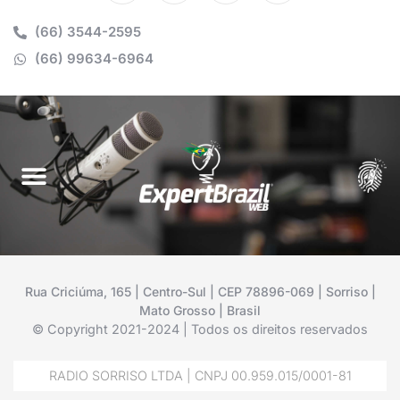
(66) 3544-2595
(66) 99634-6964
Rua Criciúma, 165 | Centro-Sul | CEP 78896-069 | Sorriso |
Mato Grosso | Brasil
© Copyright 2021-2024 | Todos os direitos reservados
RADIO SORRISO LTDA | CNPJ 00.959.015/0001-81