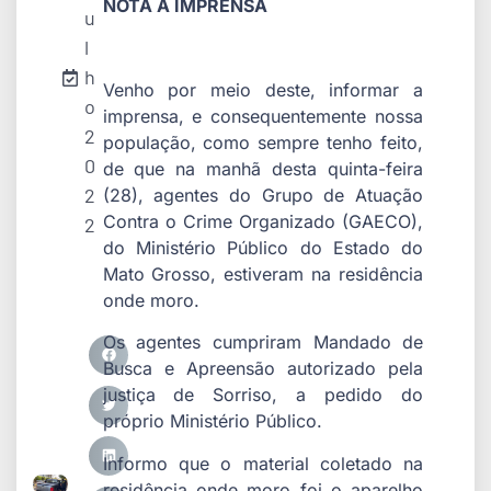
NOTA À IMPRENSA
u
l
h
Venho por meio deste, informar a
o
imprensa, e consequentemente nossa
2
população, como sempre tenho feito,
0
de que na manhã desta quinta-feira
2
(28), agentes do Grupo de Atuação
Contra o Crime Organizado (GAECO),
2
do Ministério Público do Estado do
Mato Grosso, estiveram na residência
onde moro.
Os agentes cumpriram Mandado de
Busca e Apreensão autorizado pela
justiça de Sorriso, a pedido do
próprio Ministério Público.
Informo que o material coletado na
residência onde moro foi o aparelho