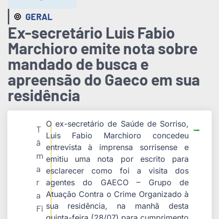
GERAL
Ex-secretário Luis Fabio
Marchioro emite nota sobre
mandado de busca e
apreensão do Gaeco em sua
residência
O ex-secretário de Saúde de Sorriso,
T
Luis Fabio Marchioro concedeu
â
entrevista à imprensa sorrisense e
m
emitiu uma nota por escrito para
a
esclarecer como foi a visita dos
r
agentes do GAECO – Grupo de
Atuação Contra o Crime Organizado à
a
sua residência, na manhã desta
Fi
quinta-feira (28/07) para cumprimento