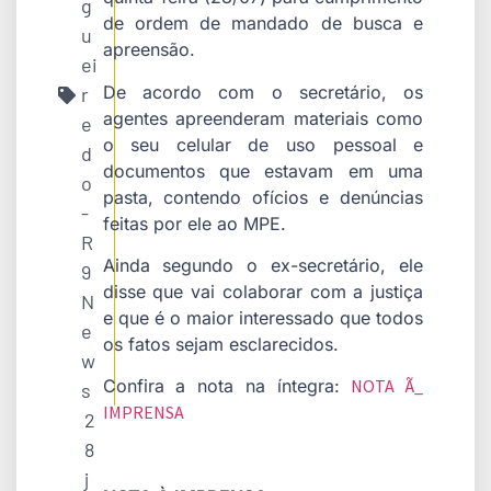
g
de ordem de mandado de busca e
u
apreensão.
ei
De acordo com o secretário, os
r
agentes apreenderam materiais como
e
o seu celular de uso pessoal e
d
documentos que estavam em uma
o
pasta, contendo ofícios e denúncias
-
feitas por ele ao MPE.
R
Ainda segundo o ex-secretário, ele
9
disse que vai colaborar com a justiça
N
e que é o maior interessado que todos
e
os fatos sejam esclarecidos.
w
Confira a nota na íntegra:
NOTA Ã_
s
IMPRENSA
2
8
j