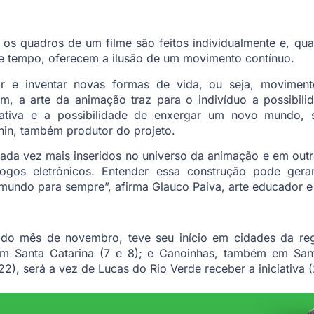
os quadros de um filme são feitos individualmente e, qu
de tempo, oferecem a ilusão de um movimento contínuo.
iar e inventar novas formas de vida, ou seja, movime
m, a arte da animação traz para o indivíduo a possibilid
ativa e a possibilidade de enxergar um novo mundo, s
nin, também produtor do projeto.
cada vez mais inseridos no universo da animação e em outr
jogos eletrônicos. Entender essa construção pode gerar
mundo para sempre”, afirma Glauco Paiva, arte educador e
o do mês de novembro, teve seu início em cidades da reg
 em Santa Catarina (7 e 8); e Canoinhas, também em Sant
22), será a vez de Lucas do Rio Verde receber a iniciativa (