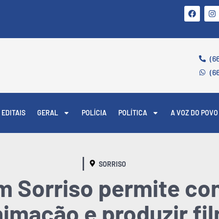
(6
(6
EDITAIS
GERAL
POLÍCIA
POLÍTICA
A VOZ DO POVO
SORRISO
m Sorriso permite co
imação e produzir fi