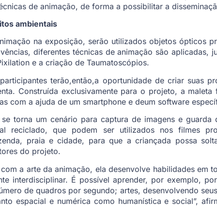
técnicas de animação, de forma a possibilitar a dissemina
itos ambientais
animação na exposição, serão utilizados objetos ópticos p
ivências, diferentes técnicas de animação são aplicadas, j
Pixilation e a criação de Taumatoscópios.
participantes terão,então,a oportunidade de criar suas pr
ta. Construída exclusivamente para o projeto, a maleta
as com a ajuda de um smartphone e deum software específ
a se torna um cenário para captura de imagens e guarda d
al reciclado, que podem ser utilizados nos filmes pr
azenda, praia e cidade, para que a criançada possa solt
ores do projeto.
 com a arte da animação, ela desenvolve habilidades em t
e interdisciplinar. É possível aprender, por exemplo, por
úmero de quadros por segundo; artes, desenvolvendo seus 
nto espacial e numérica como humanística e social”, afi