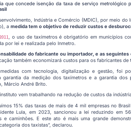
ia que concede isenção da taxa de serviço metrológico pa
sil
senvolvimento, Indústria e Comércio (MDIC), por meio do In
o), a
medida tem o objetivo de reduzir custos e desburocr
/2011
, o uso de taxímetros é obrigatório em municípios co
a por lei e realizada pelo Inmetro.
ponsabilidade do fabricante ou importador, e as seguinte
ficação também economizará custos para os fabricantes de 
edidas com tecnologia, digitalização e gestão, foi p
 a garantia da medição dos taxímetros e a garantia dos p
, Márcio André Brito.
instituto vem trabalhando na redução de custos da indústri
uímos 15% das taxas de mais de 4 mil empresas no Brasil 
dente Lula, em 2023, sancionou a lei reduzindo em 5
bus e caminhões. E este ato é mais uma grande demonst
categoria dos taxistas”, declarou.