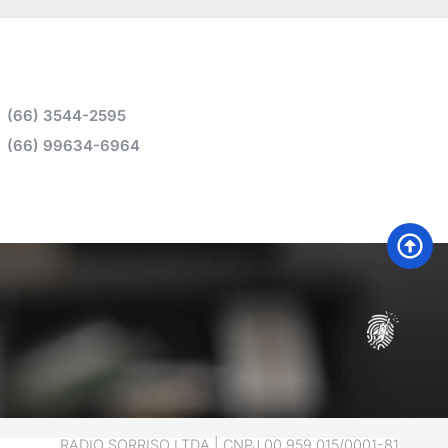
(66) 3544-2595
(66) 99634-6964
RADIO SORRISO LTDA | CNPJ 00.959.015/0001-81