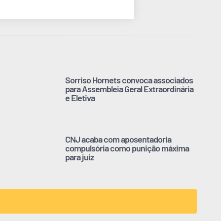
Sorriso Hornets convoca associados
para Assembleia Geral Extraordinária
e Eletiva
CNJ acaba com aposentadoria
compulsória como punição máxima
para juiz