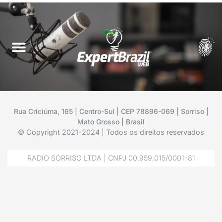
Rua Criciúma, 165 | Centro-Sul | CEP 78896-069 | Sorriso |
Mato Grosso | Brasil
© Copyright 2021-2024 | Todos os direitos reservados
RADIO SORRISO LTDA | CNPJ 00.959.015/0001-81