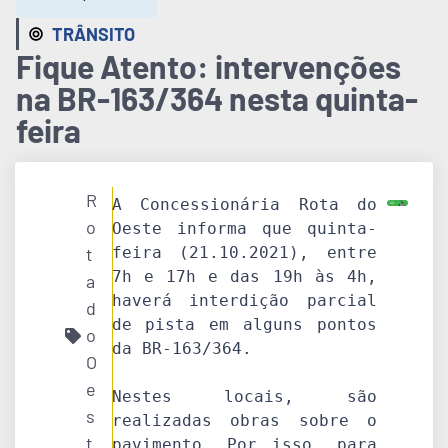
TRÂNSITO
Fique Atento: intervenções
na BR-163/364 nesta quinta-
feira
R
A Concessionária Rota do 
o
Oeste informa que quinta-
t
feira (21.10.2021), entre 
7h e 17h e das 19h às 4h, 
a
haverá interdição parcial 
d
de pista em alguns pontos 
o
da BR-163/364.

O
e
Nestes locais, são 
s
realizadas obras sobre o 
t
pavimento. Por isso, para 