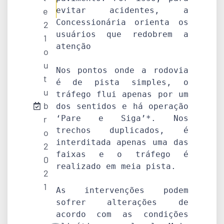
e
evitar acidentes, a 
Concessionária orienta os 
2
usuários que redobrem a 
1
atenção

o
u
Nos pontos onde a rodovia 
t
é de pista simples, o 
u
tráfego flui apenas por um 
b
dos sentidos e há operação 
r
‘Pare e Siga’*. Nos 
trechos duplicados, é 
o
interditada apenas uma das 
2
faixas e o tráfego é 
0
realizado em meia pista.

2
1
As intervenções podem 
sofrer alterações de 
acordo com as condições 