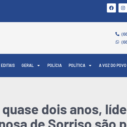
(6
(6
EDITAIS
GERAL
POLÍCIA
POLÍTICA
A VOZ DO POVO
 quase dois anos, líd
nosa de Sorriso são 