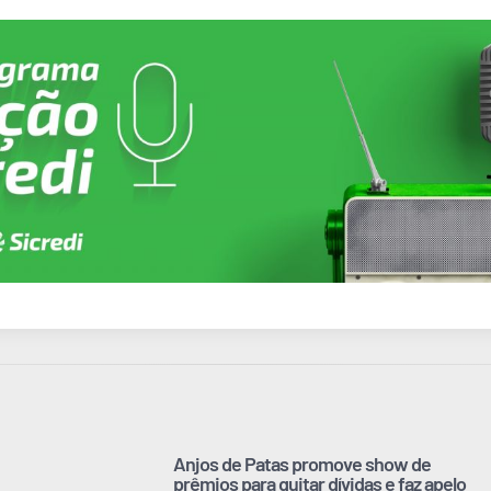
Anjos de Patas promove show de
prêmios para quitar dívidas e faz apelo