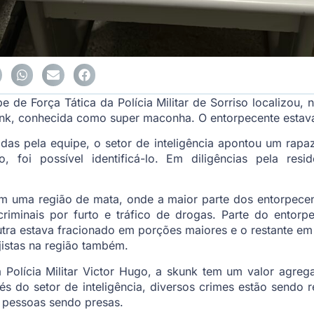
e de Força Tática da Polícia Militar de Sorriso localizou, 
unk, conhecida como super maconha. O entorpecente estava
as pela equipe, o setor de inteligência apontou um rapa
, foi possível identificá-lo. Em diligências pela res
 em uma região de mata, onde a maior parte dos entorpecen
criminais por furto e tráfico de drogas. Parte do entor
tra estava fracionado em porções maiores e o restante em
lojistas na região também.
Polícia Militar Victor Hugo, a skunk tem um valor agreg
s do setor de inteligência, diversos crimes estão sendo 
e pessoas sendo presas.