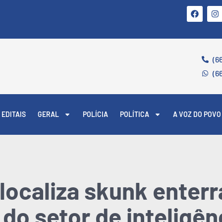
(6
(6
EDITAIS
GERAL
POLÍCIA
POLÍTICA
A VOZ DO POVO
 localiza skunk enter
do setor de inteligên